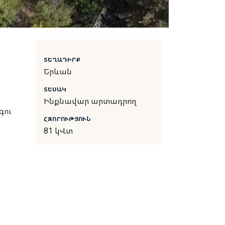
ՏԵՂԱԴԻՐՔ
Երևան
ՏԵՍԱԿ
Ինքնավար արտադրող
գու
ՀԶՈՐՈՒԹՅՈՒՆ
81 կՎտ