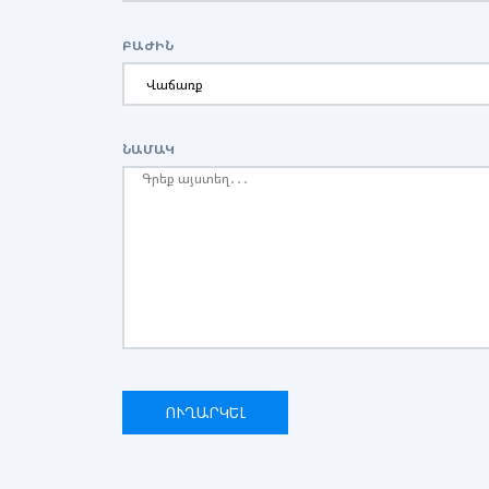
ԲԱԺԻՆ
ՆԱՄԱԿ