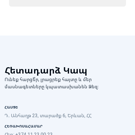
Հետադարձ Կապ
Ունեք հարցե՞ր, լրացրեք հայտը և մեր
մասնագետները կպատասխանեն Ձեզ։
ՀԱՍՑԵ
Դ․ Անհաղթ 23, տարածք 6, Երևան, ՀՀ
ՀԵՌԱԽՈՍԱՀԱՄԱՐ
Հեռ: +374 11 23 00 23