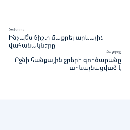
Նախորդը
Ինչպե՞ս ճիշտ մաքրել արևային
վահանակները
Հաջորդը
Բջնի հանքային ջրերի գործարանը
արևայնացված է