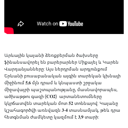
Արևային կայանի ձեռքբերման ծախսերը
ֆինանսավորել են բարերարներ Միքայել և Կարեն
Վարդանյանները։ Այս ներդրման արդյունքում
Երևանի բուսաբանական այգին տարեկան կխնայի
միջինում 𝟓,𝟔 մլն դրամ և կնպաստի շրջակա
միջավայրի պաշտպանությանը, մասնավորապես,
ածխաթթու գազի (𝐂𝐎𝟐) արտանետումները
կկրճատվեն տարեկան մոտ 𝟓𝟐 տոննայով: Կայանը
կշահագործվի առնվազն 𝟑-𝟒 տասնամյակ, թեև դրա
հետգնման ժամկետը կազմում է 𝟑,𝟗 տարի։