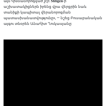
այն հիմնանորոգված չէր։ 𝐒𝐡𝐭𝐢𝐠𝐞𝐧-ի
աշխատակիցներն իրենց վրա վերցրին նաև
տանիքի կապիտալ վերանորոգման
պատասխանատվությունը», — նշեց Բուսաբանական
այգու տնօրեն Անահիտ Ղուկասյանը։