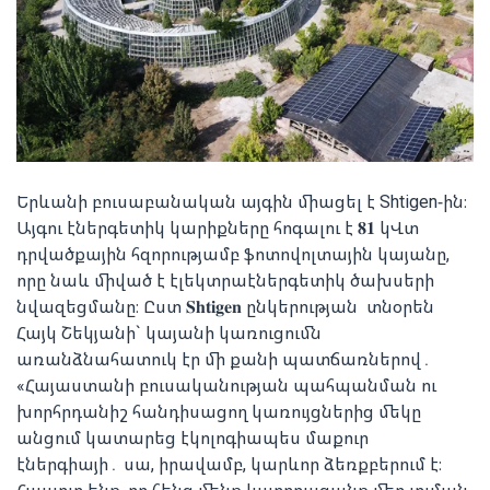
Երևանի բուսաբանական այգին միացել է Shtigen-ին։
Այգու էներգետիկ կարիքները հոգալու է 𝟖𝟏 կՎտ
դրվածքային հզորությամբ ֆոտովոլտային կայանը,
որը նաև միված է էլեկտրաէներգետիկ ծախսերի
նվազեցմանը։ Ըստ 𝐒𝐡𝐭𝐢𝐠𝐞𝐧 ընկերության տնօրեն
Հայկ Շեկյանի` կայանի կառուցումն
առանձնահատուկ էր մի քանի պատճառներով․
«Հայաստանի բուսականության պահպանման ու
խորհրդանիշ հանդիսացող կառույցներից մեկը
անցում կատարեց էկոլոգիապես մաքուր
էներգիայի․ սա, իրավամբ, կարևոր ձեռքբերում է։