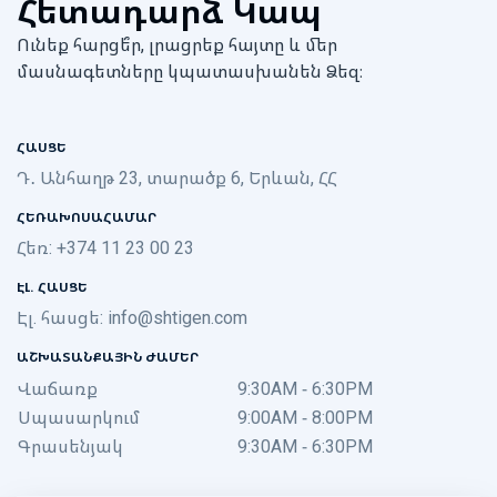
Հետադարձ Կապ
Ունեք հարցե՞ր, լրացրեք հայտը և մեր
մասնագետները կպատասխանեն Ձեզ։
ՀԱՍՑԵ
Դ․ Անհաղթ 23, տարածք 6, Երևան, ՀՀ
ՀԵՌԱԽՈՍԱՀԱՄԱՐ
Հեռ: +374 11 23 00 23
ԷԼ. ՀԱՍՑԵ
Էլ. հասցե:
info@shtigen.com
ԱՇԽԱՏԱՆՔԱՅԻՆ ԺԱՄԵՐ
Վաճառք
9:30AM - 6:30PM
Սպասարկում
9:00AM - 8:00PM
Գրասենյակ
9:30AM - 6:30PM