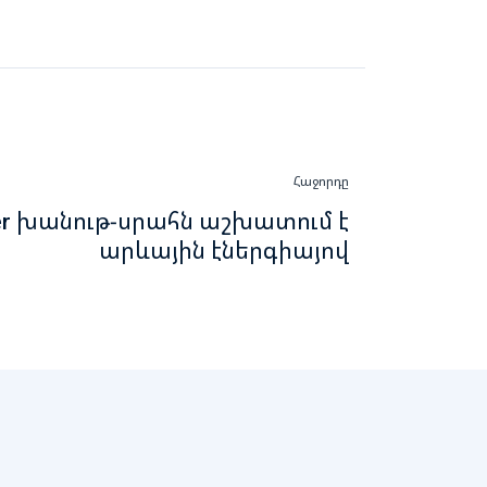
Հաջորդը
ter խանութ-սրահն աշխատում է
արևային էներգիայով