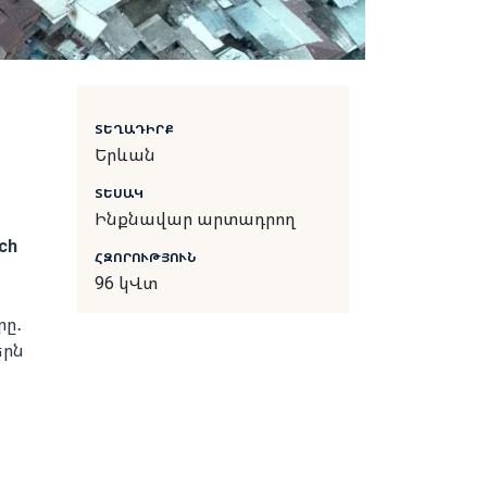
ՏԵՂԱԴԻՐՔ
Երևան
ՏԵՍԱԿ
Ինքնավար արտադրող
ch
ՀԶՈՐՈՒԹՅՈՒՆ
96 կՎտ
րը․
երն