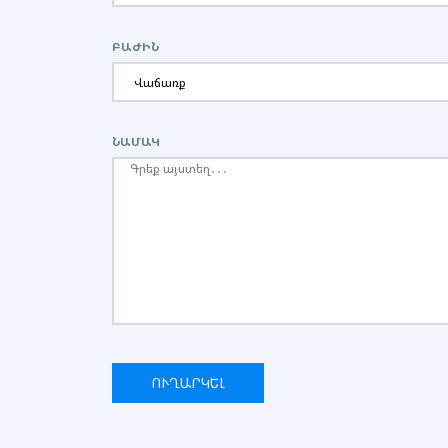
ԲԱԺԻՆ
ՆԱՄԱԿ