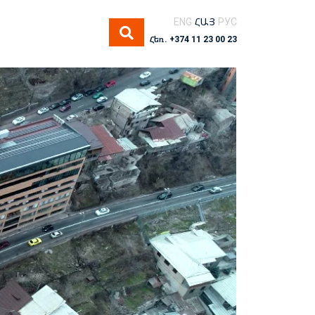
ENG
ՀԱՅ
РУС
Հեռ. +374 11 23 00 23