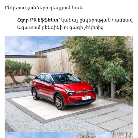
Ընկերությունների դեպքում նաև․
Հզոր PR էֆֆեկտ՝
կանաչ ընկերության համբավ
Ազատում բենզինի ու գազի չեկերից