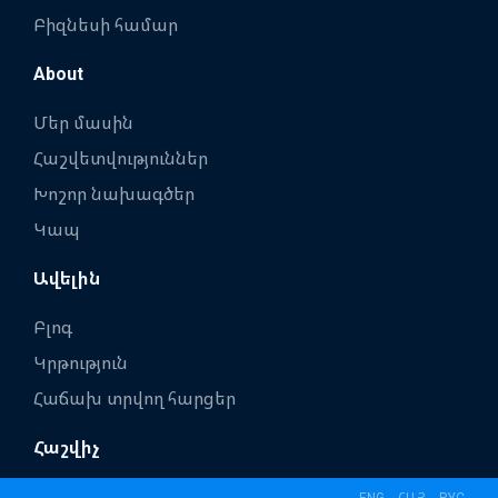
Բիզնեսի համար
About
Մեր մասին
Հաշվետվություններ
Խոշոր նախագծեր
Կապ
Ավելին
Բլոգ
Կրթություն
Հաճախ տրվող հարցեր
Հաշվիչ
ENG
ՀԱՅ
РУС