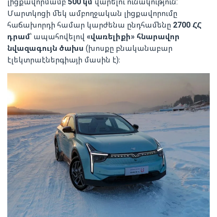
լիցքավորմամբ
500 կմ
վարելու ունակություն:
Մարտկոցի մեկ ամբողջական լիցքավորումը
հաճախորդի համար կարժենա ընդհամենը
2700 ՀՀ
դրամ
՝ ապահովելով
«վառելիքի» հնարավոր
նվազագույն ծախս
(խոսքը բնականաբար
էլեկտրաէներգիայի մասին է)։