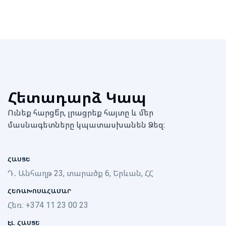
Հետադարձ Կապ
Ունեք հարցե՞ր, լրացրեք հայտը և մեր
մասնագետները կպատասխանեն Ձեզ։
ՀԱՍՑԵ
Դ․ Անհաղթ 23, տարածք 6, Երևան, ՀՀ
ՀԵՌԱԽՈՍԱՀԱՄԱՐ
Հեռ: +374 11 23 00 23
ԷԼ. ՀԱՍՑԵ