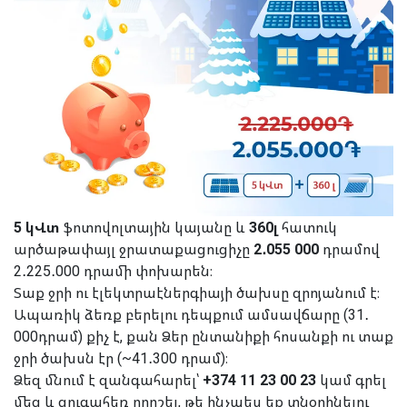
5 կՎտ
ֆոտովոլտային կայանը և
360լ
հատուկ
արծաթափայլ ջրատաքացուցիչը
2․055 000
դրամով
2․225․000 դրամի փոխարեն։
Տաք ջրի ու էլեկտրաէներգիայի ծախսը զրոյանում է։
Ապառիկ ձեռք բերելու դեպքում ամսավճարը (31․
000դրամ) քիչ է, քան Ձեր ընտանիքի հոսանքի ու տաք
ջրի ծախսն էր (~41․300 դրամ)։
Ձեզ մնում է զանգահարել՝
+374 11 23 00 23
կամ գրել
մեզ և զուգահեռ որոշել, թե ինչպես եք տնօրինելու