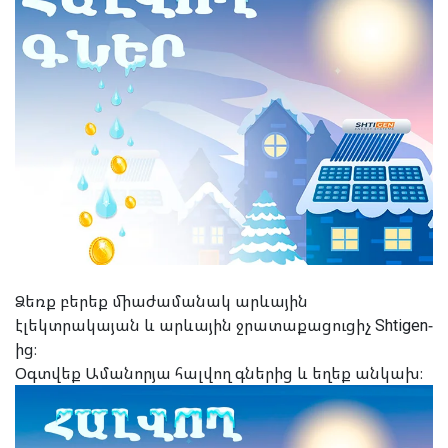
Ձեռք բերեք միաժամանակ արևային
էլեկտրակայան և արևային ջրատաքացուցիչ Shtigen-
ից։
Օգտվեք Ամանորյա հալվող գներից և եղեք անկախ։