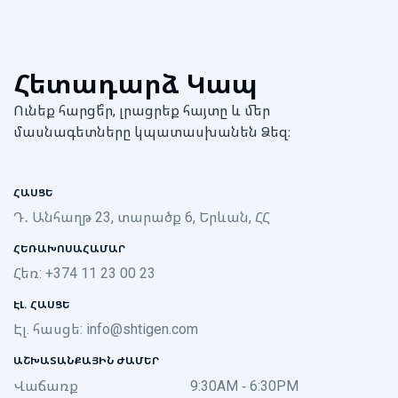
Հետադարձ Կապ
Ունեք հարցե՞ր, լրացրեք հայտը և մեր
մասնագետները կպատասխանեն Ձեզ։
ՀԱՍՑԵ
Դ․ Անհաղթ 23, տարածք 6, Երևան, ՀՀ
ՀԵՌԱԽՈՍԱՀԱՄԱՐ
Հեռ: +374 11 23 00 23
ԷԼ. ՀԱՍՑԵ
Էլ. հասցե:
info@shtigen.com
ԱՇԽԱՏԱՆՔԱՅԻՆ ԺԱՄԵՐ
Վաճառք
9:30AM - 6:30PM