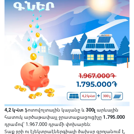
4,2 կՎտ
ֆոտովոլտային կայանը և
300լ
արևային
հատուկ արծաթափայլ ջրատաքացուցիչը
1․795․000
դրամով՝ 1․967․000 դրամի փոխարեն։
Տաք ջրի ու էլեկտրաէներգիայի ծախսը զրոյանում է,