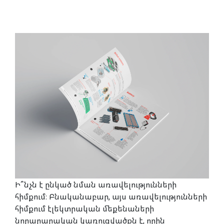
Ի՞նչն է ընկած նման առավելությունների
հիմքում։
Բնականաբար, այս առավելությունների
հիմքում էլեկտրական մեքենաների
նորարարական կառուցվածքն է, որին