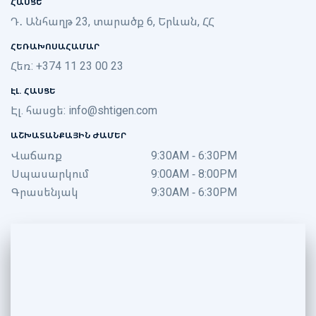
ՀԱՍՑԵ
Դ․ Անհաղթ 23, տարածք 6, Երևան, ՀՀ
ՀԵՌԱԽՈՍԱՀԱՄԱՐ
Հեռ: +374 11 23 00 23
ԷԼ. ՀԱՍՑԵ
Էլ. հասցե:
info@shtigen.com
ԱՇԽԱՏԱՆՔԱՅԻՆ ԺԱՄԵՐ
Վաճառք
9:30AM - 6:30PM
Սպասարկում
9:00AM - 8:00PM
Գրասենյակ
9:30AM - 6:30PM