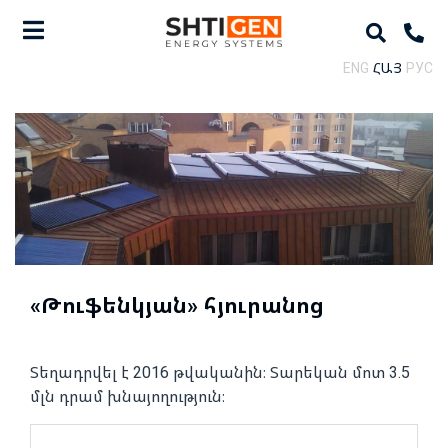
ENG
ՀԱՅ
РУС
«Թուֆենկյան» հյուրանոց
Տեղադրվել է 2016 թվականին։ Տարեկան մոտ 3.5
մլն դրամ խնայողություն։