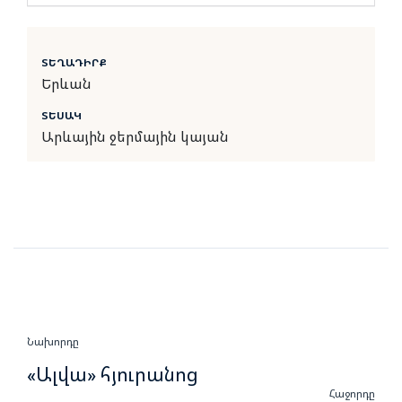
ՏԵՂԱԴԻՐՔ
Երևան
ՏԵՍԱԿ
Արևային ջերմային կայան
Նախորդը
«Ալվա» հյուրանոց
Հաջորդը