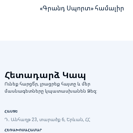
«Գրանդ Սպորտ» համալիր
Հետադարձ Կապ
Ունեք հարցե՞ր, լրացրեք հայտը և մեր
մասնագետները կպատասխանեն Ձեզ։
ՀԱՍՑԵ
Դ․ Անհաղթ 23, տարածք 6, Երևան, ՀՀ
ՀԵՌԱԽՈՍԱՀԱՄԱՐ