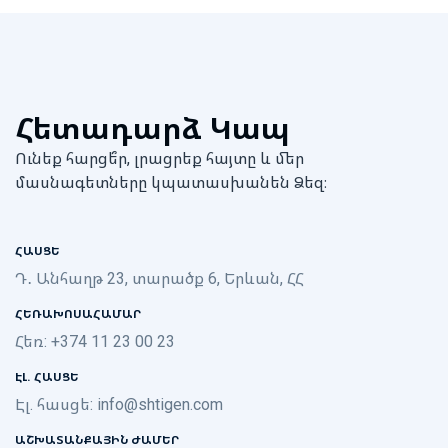
Հետադարձ Կապ
Ունեք հարցե՞ր, լրացրեք հայտը և մեր
մասնագետները կպատասխանեն Ձեզ։
ՀԱՍՑԵ
Դ․ Անհաղթ 23, տարածք 6, Երևան, ՀՀ
ՀԵՌԱԽՈՍԱՀԱՄԱՐ
Հեռ: +374 11 23 00 23
ԷԼ. ՀԱՍՑԵ
Էլ. հասցե:
info@shtigen.com
ԱՇԽԱՏԱՆՔԱՅԻՆ ԺԱՄԵՐ