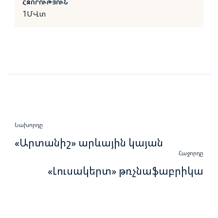
ՀԶՈՐՈՒԹՅՈՒՆ
1ՄՎտ
Նախորդը
«Արտանիշ» արևային կայան
Հաջորդը
«Լուսակերտ» թռչնաֆաբրիկա