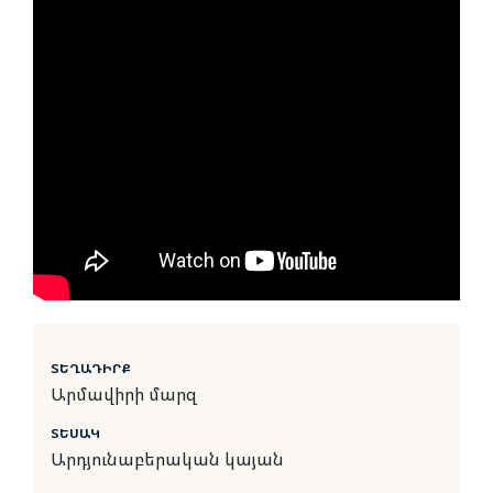
ՏԵՂԱԴԻՐՔ
Արմավիրի մարզ
ՏԵՍԱԿ
Արդյունաբերական կայան