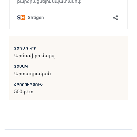
ՏԵՂԱԴԻՐՔ
Արմավիրի մարզ
ՏԵՍԱԿ
Արտադրական
ՀԶՈՐՈՒԹՅՈՒՆ
500կՎտ