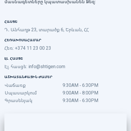
մասնագետները կպատասխանեն Ձեզ։
ՀԱՍՑԵ
Դ․ Անհաղթ 23, տարածք 6, Երևան, ՀՀ
ՀԵՌԱԽՈՍԱՀԱՄԱՐ
Հեռ: +374 11 23 00 23
ԷԼ. ՀԱՍՑԵ
Էլ. հասցե:
info@shtigen.com
ԱՇԽԱՏԱՆՔԱՅԻՆ ԺԱՄԵՐ
Վաճառք
9:30AM - 6:30PM
Սպասարկում
9:00AM - 8:00PM
Գրասենյակ
9:30AM - 6:30PM