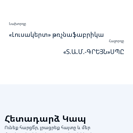
Նախորդը
«Լուսակերտ» թռչնաֆաբրիկա
Հաջորդը
«Տ.Ա.Մ.-ԳՐԵՅՆ»ՍՊԸ
Հետադարձ Կապ
Ունեք հարցե՞ր, լրացրեք հայտը և մեր