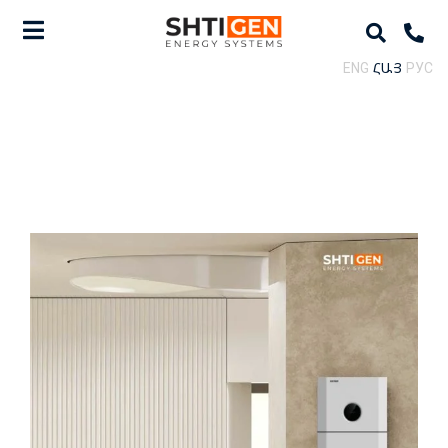
ENG
ՀԱՅ
РУС