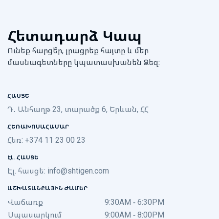
Հետադարձ Կապ
Ունեք հարցե՞ր, լրացրեք հայտը և մեր
մասնագետները կպատասխանեն Ձեզ։
ՀԱՍՑԵ
Դ․ Անհաղթ 23, տարածք 6, Երևան, ՀՀ
ՀԵՌԱԽՈՍԱՀԱՄԱՐ
Հեռ: +374 11 23 00 23
ԷԼ. ՀԱՍՑԵ
Էլ. հասցե:
info@shtigen.com
ԱՇԽԱՏԱՆՔԱՅԻՆ ԺԱՄԵՐ
Վաճառք
9:30AM - 6:30PM
Սպասարկում
9:00AM - 8:00PM