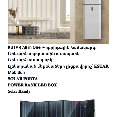
KSTAR All in One -հիբրիդային համակարգ
Արևային սպորտային ուսապարկ
Արևային ուսապարկ
Էլեկտրական մեքենաների լիցքավորիչ՝ 𝐊𝐒𝐓𝐀𝐑
MobiSun
𝐒𝐎𝐋𝐀𝐑 𝐏𝐎𝐑𝐓𝐀
𝐏𝐎𝐖𝐄𝐑 𝐁𝐀𝐍𝐊 𝐋𝐄𝐃 𝐁𝐎𝐗
𝐒𝐨𝐥𝐚𝐫 𝐇𝐚𝐧𝐝𝐲