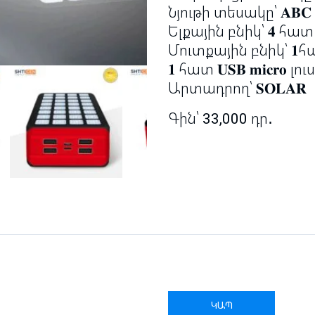
Նյութի տեսակը՝ 𝐀𝐁
Ելքային բնիկ՝ 𝟒 հատ 𝐔
Մուտքային բնիկ՝ 𝟏հատ 
𝟏 հատ 𝐔𝐒𝐁 𝐦𝐢𝐜𝐫𝐨 
Արտադրող՝ 𝐒𝐎𝐋𝐀𝐑
Գին՝
33,000
դր․
ԿԱՊ