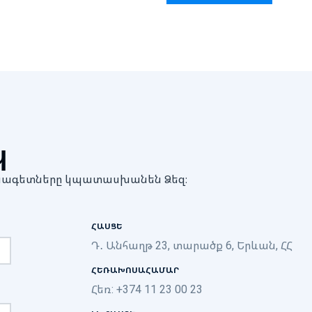
պ
մասնագետները կպատասխանեն Ձեզ։
ՀԱՍՑԵ
Դ․ Անհաղթ 23, տարածք 6, Երևան, ՀՀ
ՀԵՌԱԽՈՍԱՀԱՄԱՐ
Հեռ: +374 11 23 00 23