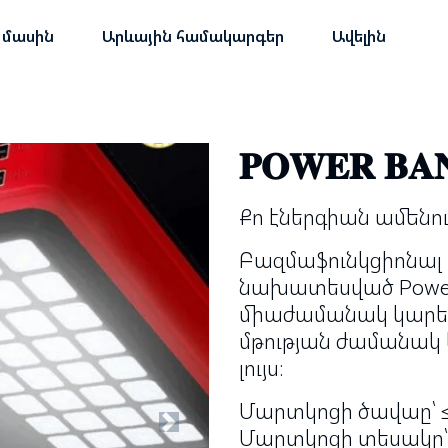
 մասին
Արևային համակարգեր
Ավելին
𝐏𝐎𝐖𝐄𝐑 𝐁𝐀
Քո էներգիան ամենու
Բազմաֆունկցիոնալ
նախատեսված Power
միաժամանակ կարելի
մթության ժամանակ 
լույս։
Մարտկոցի ծավաը՝ ≤ 𝟓𝟎,
Next
Մարտկոցի տեսակը՝ 