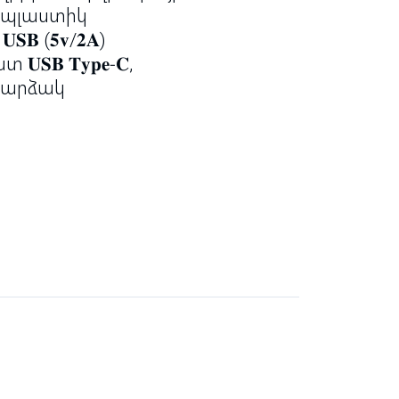
𝐂 պլաստիկ
𝐁 (𝟓𝐯/𝟐𝐀)
𝐒𝐁 𝐓𝐲𝐩𝐞-𝐂,
լուսարձակ