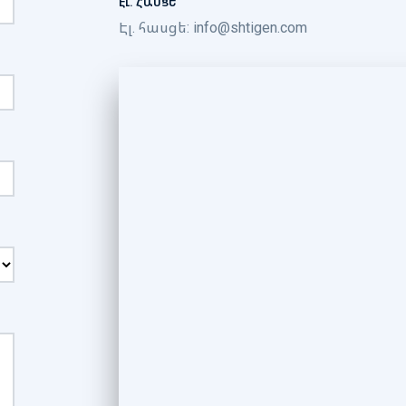
ԷԼ. ՀԱՍՑԵ
Էլ. հասցե:
info@shtigen.com