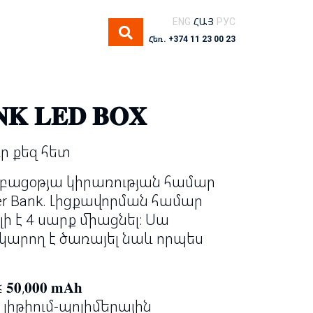
ENG
ՀԱՅ
РУС
Հեռ. +374 11 23 00 23
𝐊 𝐋𝐄𝐃 𝐁𝐎𝐗
ր քեզ հետ
 բացօթյա կիրառության համար
 Bank. Լիցքավորման համար
 է 4 սարք միացնել։ Սա
կարող է ծառայել նաև որպես
𝟎𝟎𝟎 𝐦𝐀𝐡
լիթիում-պոլիմերային