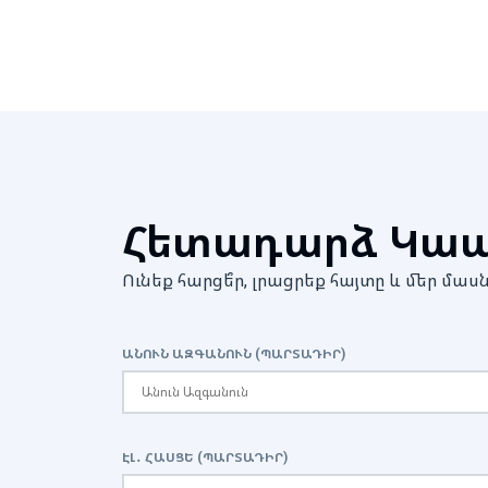
Հետադարձ Կա
Ունեք հարցե՞ր, լրացրեք հայտը և մեր 
ԱՆՈՒՆ ԱԶԳԱՆՈՒՆ (ՊԱՐՏԱԴԻՐ)
ԷԼ․ ՀԱՍՑԵ (ՊԱՐՏԱԴԻՐ)