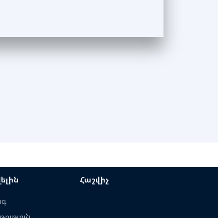
ելին
Հաշվիչ
ոգ
թություն