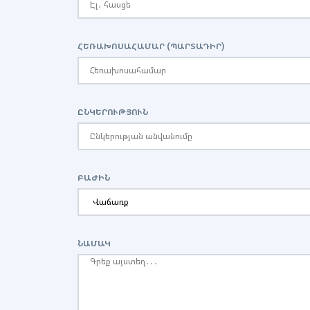
ՀԵՌԱԽՈՍԱՀԱՄԱՐ (ՊԱՐՏԱԴԻՐ)
ԸՆԿԵՐՈՒԹՅՈՒՆ
ԲԱԺԻՆ
ՆԱՄԱԿ