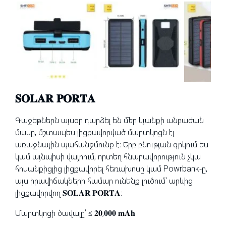
𝐒𝐎𝐋𝐀𝐑 𝐏𝐎𝐑𝐓𝐀
Գաջեթներն այսօր դարձել են մեր կյանքի անբաժան
մասը, մշտապես լիցքավորված մարտկոցն էլ
առաջնային պահանջմունք է։ Երբ բնության գրկում ես
կամ այնպիսի վայրում, որտեղ հնարավորություն չկա
հոսանքիցլից լիցքավորել հեռախոսը կամ Powrbank-ը,
այս իրավիճակների համար ունենք լուծում՝ արևից
լիցքավորվող 𝐒𝐎𝐋𝐀𝐑 𝐏𝐎𝐑𝐓𝐀։
Մարտկոցի ծավալը՝ ≤ 𝟐𝟎,𝟎𝟎𝟎 𝐦𝐀𝐡