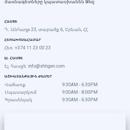
մասնագետները կպատասխանեն Ձեզ։
ՀԱՍՑԵ
Դ․ Անհաղթ 23, տարածք 6, Երևան, ՀՀ
ՀԵՌԱԽՈՍԱՀԱՄԱՐ
Հեռ: +374 11 23 00 23
ԷԼ. ՀԱՍՑԵ
Էլ. հասցե:
info@shtigen.com
ԱՇԽԱՏԱՆՔԱՅԻՆ ԺԱՄԵՐ
Վաճառք
9:30AM - 6:30PM
Սպասարկում
9:00AM - 8:00PM
Գրասենյակ
9:30AM - 6:30PM