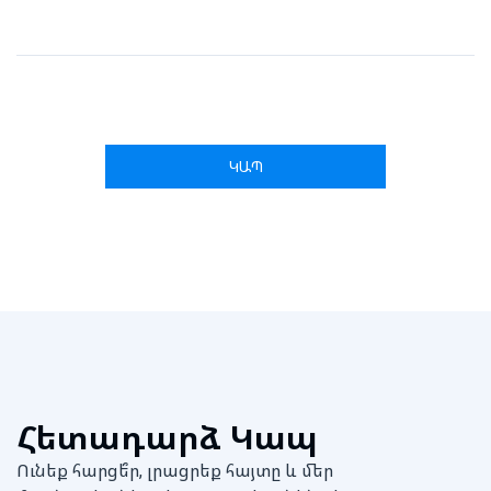
ԿԱՊ
Հետադարձ Կապ
Ունեք հարցե՞ր, լրացրեք հայտը և մեր