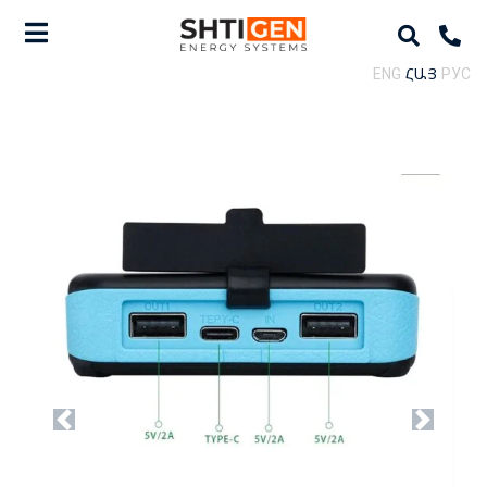
ENG
ՀԱՅ
РУС
Previous
Next