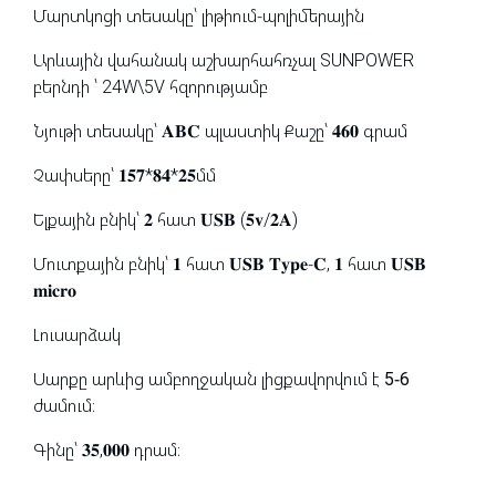
Մարտկոցի տեսակը՝ լիթիում-պոլիմերային
Արևային վահանակ աշխարհահռչալ SUNPOWER
բերնդի ՝ 24W\5V հզորությամբ
Նյութի տեսակը՝ 𝐀𝐁𝐂 պլաստիկ Քաշը՝ 𝟒𝟔𝟎 գրամ
Չափսերը՝ 𝟏𝟓𝟕*𝟖𝟒*𝟐𝟓մմ
Ելքային բնիկ՝ 𝟐 հատ 𝐔𝐒𝐁 (𝟓𝐯/𝟐𝐀)
Մուտքային բնիկ՝ 𝟏 հատ 𝐔𝐒𝐁 𝐓𝐲𝐩𝐞-𝐂, 𝟏 հատ 𝐔𝐒𝐁
𝐦𝐢𝐜𝐫𝐨
Լուսարձակ
Սարքը արևից ամբողջական լիցքավորվում է
5-6
ժամում։
Գինը՝ 𝟑𝟓,𝟎𝟎𝟎 դրամ։