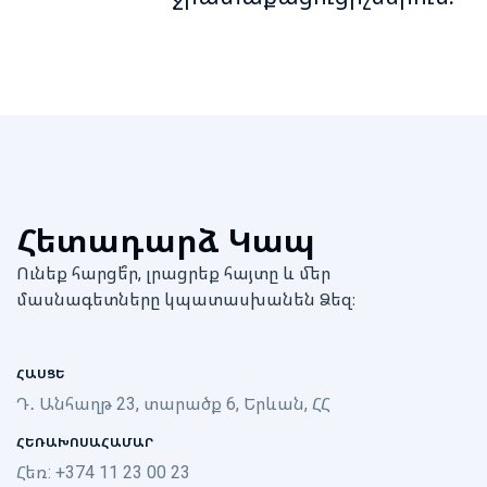
Հետադարձ Կապ
Ունեք հարցե՞ր, լրացրեք հայտը և մեր
մասնագետները կպատասխանեն Ձեզ։
ՀԱՍՑԵ
Դ․ Անհաղթ 23, տարածք 6, Երևան, ՀՀ
ՀԵՌԱԽՈՍԱՀԱՄԱՐ
Հեռ: +374 11 23 00 23