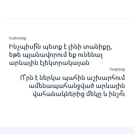
Նախորդը
Ինչպիսի՞ն պետք է լինի տանիքը,
եթե պլանավորում եք ունենալ
արևային էլեկտրակայան
Հաջորդը
Ո՞րն է ներկա պահին աշխարհում
ամենապահանջված արևային
վահանակներից մեկը և ինչո՞ւ