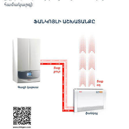
համակարգ)։