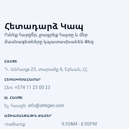
Հետադարձ Կապ
Ունեք հարցե՞ր, լրացրեք հայտը և մեր
մասնագետները կպատասխանեն Ձեզ։
ՀԱՍՑԵ
Դ․ Անհաղթ 23, տարածք 6, Երևան, ՀՀ
ՀԵՌԱԽՈՍԱՀԱՄԱՐ
Հեռ: +374 11 23 00 23
ԷԼ. ՀԱՍՑԵ
Էլ. հասցե:
info@shtigen.com
ԱՇԽԱՏԱՆՔԱՅԻՆ ԺԱՄԵՐ
Վաճառք
9:30AM - 6:30PM