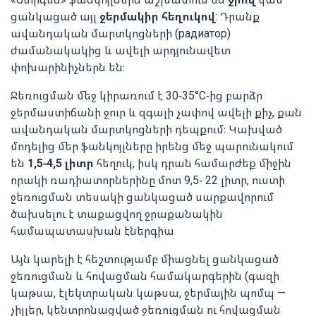
ցանկացած այլ
ջերմակիր հեղուկով
: Դրանք
ավանդական մարտկոցների (радиатор)
ժամանակակից և ավելի արդյունավետ
փոխարինիչներն են։
Ջեռուցման մեջ կիրառում է 30-35°C-ից բարձր
ջերմաստիճանի ջուր և զգալի չափով ավելի քիչ, քան
ավանդական մարտկոցների դեպքում։ Կախված
մոդելից մեր ֆանկոյլները իրենց մեջ պարունակում
են
1,5-4,5 լիտր
հեղուկ, իսկ դրան համարժեք միջին
որակի ռադիատորներինը մոտ 9,5- 22 լիտր, ուստի
ջեռուցման տեսակի ցանկացած սարքավորում
ծախսելու է տաքացվող ջրաքանակին
համապատասխան էներգիա
Այն կարելի է հեշտությամբ միացնել ցանկացած
ջեռուցման և հովացման համակարգերին (գազի
կաթսա, էլեկտրական կաթսա, ջերմային պոմպ —
չիլլեր, կենտրոնացված ջեռուցման ու հովացման