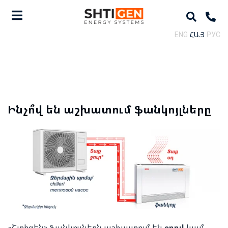
ENG
ՀԱՅ
РУС
Ինչո՞վ են աշխատում ֆանկոյլները
«Շտիգեն» ֆանկոյլներն աշխատում են
ջրով
կամ