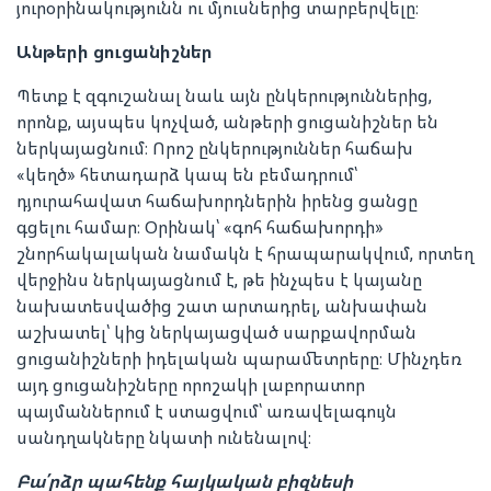
յուրօրինակությունն ու մյուսներից տարբերվելը։
Անթերի ցուցանիշներ
Պետք է զգուշանալ նաև այն ընկերություններից,
որոնք, այսպես կոչված, անթերի ցուցանիշներ են
ներկայացնում։ Որոշ ընկերություններ հաճախ
«կեղծ» հետադարձ կապ են բեմադրում՝
դյուրահավատ հաճախորդներին իրենց ցանցը
գցելու համար։ Օրինակ՝ «գոհ հաճախորդի»
շնորհակալական նամակն է հրապարակվում, որտեղ
վերջինս ներկայացնում է, թե ինչպես է կայանը
նախատեսվածից շատ արտադրել, անխափան
աշխատել՝ կից ներկայացված սարքավորման
ցուցանիշների իդելական պարամետրերը։ Մինչդեռ
այդ ցուցանիշները որոշակի լաբորատոր
պայմաններում է ստացվում՝ առավելագույն
սանդղակները նկատի ունենալով։
Բա՛րձր պահենք հայկական բիզնեսի