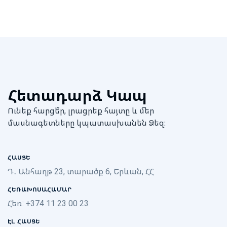
Հետադարձ Կապ
Ունեք հարցե՞ր, լրացրեք հայտը և մեր
մասնագետները կպատասխանեն Ձեզ։
ՀԱՍՑԵ
Դ․ Անհաղթ 23, տարածք 6, Երևան, ՀՀ
ՀԵՌԱԽՈՍԱՀԱՄԱՐ
Հեռ: +374 11 23 00 23
ԷԼ. ՀԱՍՑԵ