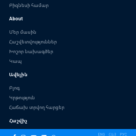
Բիզնեսի համար
About
Մեր մասին
Հաշվետվություններ
Խոշոր նախագծեր
Կապ
Ավելին
Բլոգ
Կրթություն
Հաճախ տրվող հարցեր
Հաշվիչ
ENG
ՀԱՅ
РУС