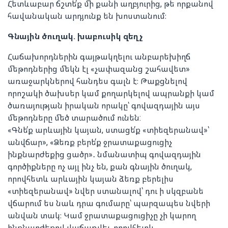
Հետևաբար ճշտե՛ք մի քանի աղբյուրից, թե որքանով
հավանական արդյունք են խոստանում։
Գնային ծուղակ. խաբուսիկ զեղչ
Հաճախորդներին գայթակղելու անբարեխիղճ
մեթոդներից մեկն էլ «չափազանց շահավետ»
առաջարկներով հանդես գալն է։ Թաքցնելով
որոշակի ծախսեր կամ քողարկելով ապրանքի կամ
ծառայության իրական որակը՝ գովազդային այս
մեթոդները մեծ տարածում ունեն:
«Գնե՛ք արևային կայան, ստացե՛ք «տիեզերանավ»՝
անվճար», «Ձեռք բերե՛ք ջրատաքացուցիչ
ինքնարժեքից ցածր»․ նմանատիպ գովազդային
գործիքները ոչ այլ ինչ են, քան գնային ծուղակ,
որովհետև արևային կայան ձեռք բերելիս
«տիեզերանավ» նվեր ստանալով՝ դու ի սկզբանե
վճարում ես նաև դրա գումարը՝ պարզապես նվերի
անվան տակ։ Կամ ջրատաքացուցիչը չի կարող
ինքնարժեքով վաճառվել, որովհետև