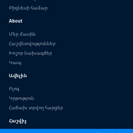
Բիզնեսի համար
About
Մեր մասին
Հաշվետվություններ
Խոշոր նախագծեր
Կապ
Ավելին
Բլոգ
Կրթություն
Հաճախ տրվող հարցեր
Հաշվիչ