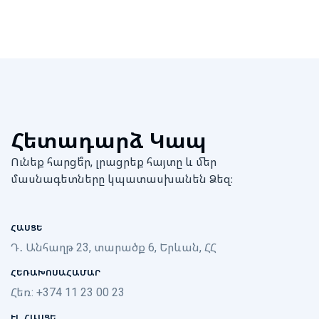
Հետադարձ Կապ
Ունեք հարցե՞ր, լրացրեք հայտը և մեր
մասնագետները կպատասխանեն Ձեզ։
ՀԱՍՑԵ
Դ․ Անհաղթ 23, տարածք 6, Երևան, ՀՀ
ՀԵՌԱԽՈՍԱՀԱՄԱՐ
Հեռ: +374 11 23 00 23
ԷԼ. ՀԱՍՑԵ