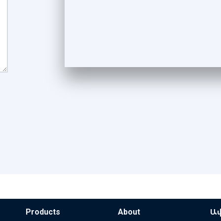
Products
About
Ավ