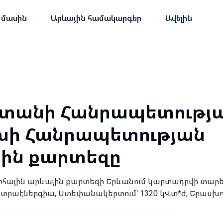
 մասին
Արևային համակարգեր
Ավելին
տանի Հանրապետությա
ի Հանրապետության
ին քարտեզը
հային արևային քարտեզի Երևանում կարտադրվի տարե
եկտրաէներգիա, Ստեփանակերտում՝ 1320 կՎտ*ժ, Երասխու