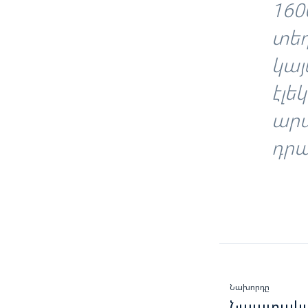
160
տեղ
կայ
էլե
արտ
դրա
Նախորդը
Նպատակահ