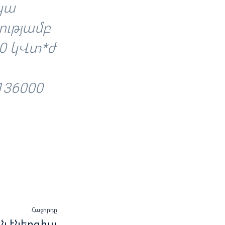
պա
ությամբ
00 կՎտ*ժ
36000
Հաջորդը
ն էներգիա