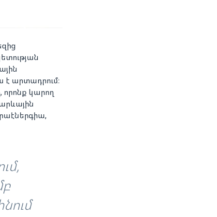
եզից
ետության
ային
 է արտադրում։
, որոնք կարող
 արևային
րաէներգիա,
ւմ,
մբ
ինում