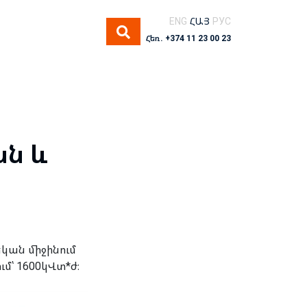
ENG
ՀԱՅ
РУС
Հեռ. +374 11 23 00 23
ն և
կան միջինում
մ՝ 1600կՎտ*ժ։