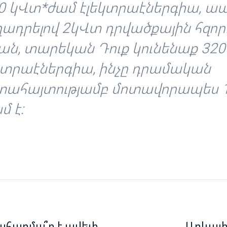
0 կՎտ*ժամ էլեկտրաէներգիա, ա
ադրելով 2կՎտ դրվածքային հզոր
ան, տարեկան Դուք կունենաք 32
կտրաէներգիա, ինչը դրամական
ահայտությամբ մոտավորապես 1
մ է:
արմա՞ր է ավելի
Արևայի