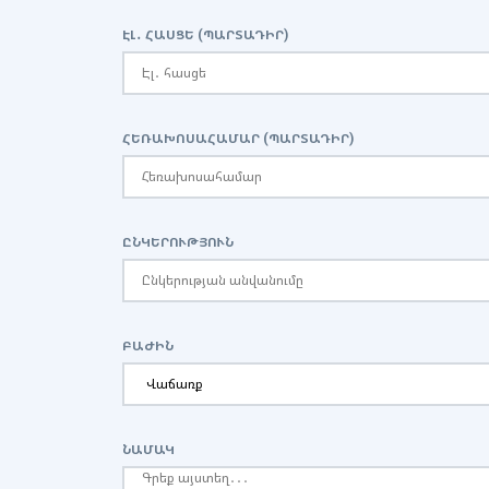
ԷԼ․ ՀԱՍՑԵ (ՊԱՐՏԱԴԻՐ)
ՀԵՌԱԽՈՍԱՀԱՄԱՐ (ՊԱՐՏԱԴԻՐ)
ԸՆԿԵՐՈՒԹՅՈՒՆ
ԲԱԺԻՆ
ՆԱՄԱԿ