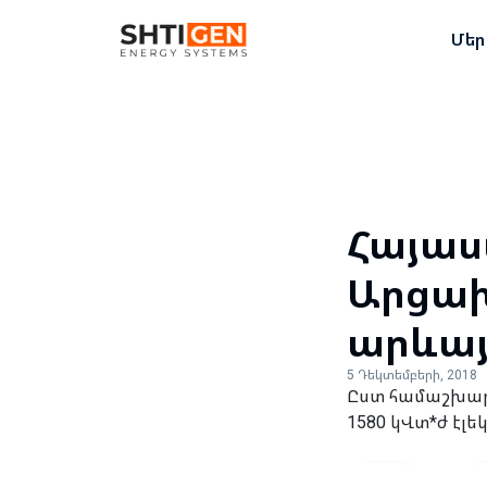
Մեր
Հայաս
Արցախ
արևայ
5 Դեկտեմբերի, 2018
Ըստ համաշխար
1580 կՎտ*ժ էլ