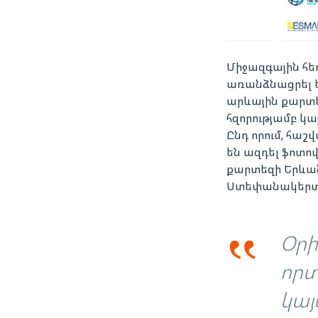
Միջազգային հե
առանձնացրել 
արևային քարտեզ
հզորությամբ կ
Ընդ որում, հաշ
են ազդել ֆոտո
քարտեզի Երևան
Ստեփանակերտու
‟
Օրի
որտ
կայ