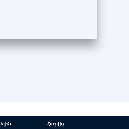
ելին
Հաշվիչ