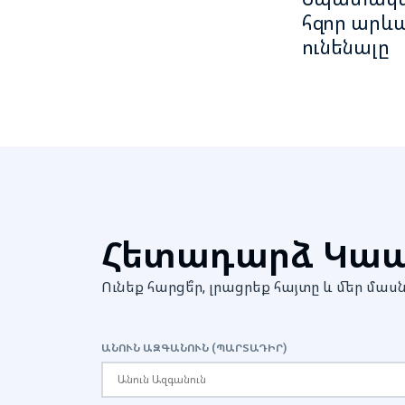
հզոր արևա
ունենալը
Հետադարձ Կա
Ունեք հարցե՞ր, լրացրեք հայտը և մեր 
ԱՆՈՒՆ ԱԶԳԱՆՈՒՆ (ՊԱՐՏԱԴԻՐ)