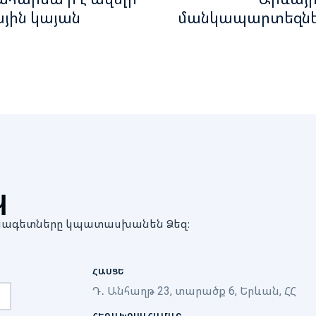
յին կայան
մանկապարտեզնե
պ
մասնագետները կպատասխանեն Ձեզ։
ՀԱՍՑԵ
Դ․ Անհաղթ 23, տարածք 6, Երևան, ՀՀ
ՀԵՌԱԽՈՍԱՀԱՄԱՐ