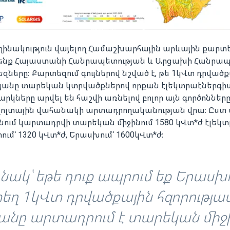
ղինակություն վայելող Համաշխարհային արևային քարտ
ենք Հայաստանի Հանրապետության և Արցախի Հանրապ
ները։ Քարտեզում գույներով նշված է, թե 1կՎտ դրվածք
այանը տարեկան կտրվածքներով որքան էլեկտրաէներգիա
վարկները արվել են հաշվի առնելով բոլոր այն գործոնները
վոլտային վահանակի արտադրողականության վրա։ Ըստ
ում կարտադրվի տարեկան միջինում 1580 կՎտ*ժ էլեկտ
մ՝ 1320 կՎտ*ժ, Երասխում՝ 1600կՎտ*ժ։
նակ՝ եթե դուք ապրում եք Երասխո
եղ 1կՎտ դրվածքային հզորությա
անը արտադրում է տարեկան միջ