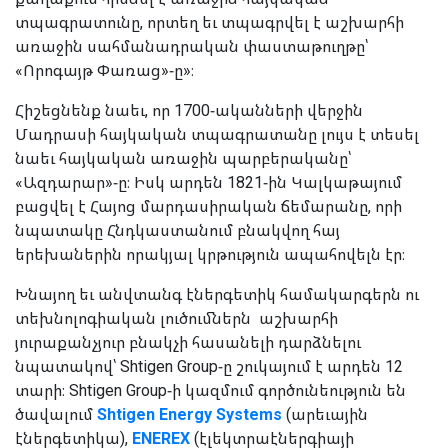
տպագրատունը, որտեղ եւ տպագրվել է աշխարհի
առաջին սահմանադրական փաստաթուղթը՝
«Որոգայթ Փառաց»-ը»։
Հիշեցնենք նաեւ, որ 1700-ականների վերջին
Մադրասի հայկական տպագրատանը լույս է տեսել
նաեւ հայկական առաջին պարբերականը՝
«Ազդարար»-ը։ Իսկ արդեն 1821-ին Կալկաթայում
բացվել է Հայոց մարդասիրական ճեմարանը, որի
նպատակը Հնդկաստանում բնակվող հայ
երեխաներին որակյալ կրթություն ապահովելն էր։
Խնայող եւ անվտանգ էներգետիկ համակարգերն ու
տեխնոլոգիական լուծումներն աշխարհի
յուրաքանչյուր բնակչի հասանելի դարձնելու
նպատակով՝ Shtigen Group-ը շուկայում է արդեն 12
տարի։ Shtigen Group-ի կազմում գործունեություն են
ծավալում
Shtigen Energy Systems
(արեւային
էներգետիկա),
ENEREX
(էլեկտրաէներգիայի