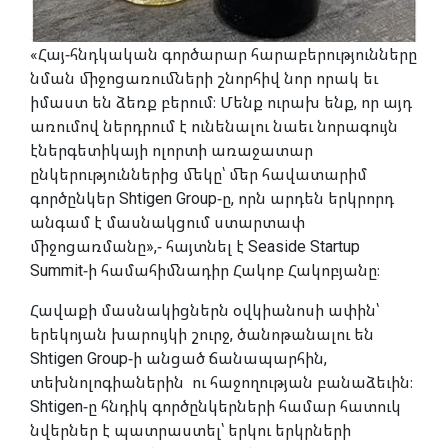
«Հայ-հնդկական գործարար հարաբերությունները
նման միջոցառումների շնորհիվ նոր որակ եւ
իմաստ են ձեռք բերում։ Մենք ուրախ ենք, որ այդ
առումով ներդրում է ունենալու նաեւ նորագույն
էներգետիկայի ոլորտի առաջատար
ընկերություններից մեկը՝ մեր հավատարիմ
գործընկեր Shtigen Group-ը, որն արդեն երկրորդ
անգամ է մասնակցում ստարտափ
միջոցառմանը»,- հայտնել է Seaside Startup
Summit-ի համահիմնադիր Հակոբ Հակոբյանը։
Հավաքի մասնակիցներն օվկիանոսի ափին՝
երեկոյան խարույկի շուրջ, ծանոթանալու են
Shtigen Group-ի անցած ճանապարհին,
տեխնոլոգիաներին ու հաջողության բանաձեւին։
Shtigen-ը հնդիկ գործընկերների համար հատուկ
նվերներ է պատրաստել՝ երկու երկրների