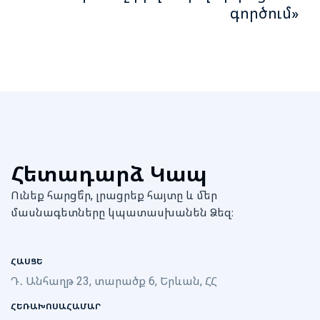
գործում»
Հետադարձ Կապ
Ունեք հարցե՞ր, լրացրեք հայտը և մեր
մասնագետները կպատասխանեն Ձեզ։
ՀԱՍՑԵ
Դ․ Անհաղթ 23, տարածք 6, Երևան, ՀՀ
ՀԵՌԱԽՈՍԱՀԱՄԱՐ