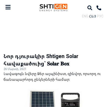
ENG
ՀԱՅ
РУС
Նոր դյուրակիր Shtigen Solar
հավաքածուից՝ 𝐒𝐨𝐥𝐚𝐫 𝐁𝐨𝐱
26 Մարտի, 2021
Լավագույն նվերը Ձեր ալպինիստ, զինվոր, որսորդ ու
ճանապարհորդ ընկերների համար։