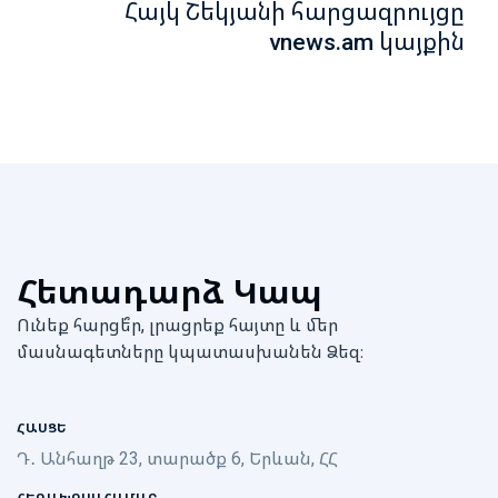
Հայկ Շեկյանի հարցազրույցը
vnews.am կայքին
Հետադարձ Կապ
Ունեք հարցե՞ր, լրացրեք հայտը և մեր
մասնագետները կպատասխանեն Ձեզ։
ՀԱՍՑԵ
Դ․ Անհաղթ 23, տարածք 6, Երևան, ՀՀ
ՀԵՌԱԽՈՍԱՀԱՄԱՐ