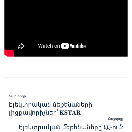
Նախորդը
Էլեկտրական մեքենաների
լիցքավորիչներ՝ 𝐊𝐒𝐓𝐀𝐑
Հաջորդը
Էլեկտրական մեքենաները ՀՀ-ում։