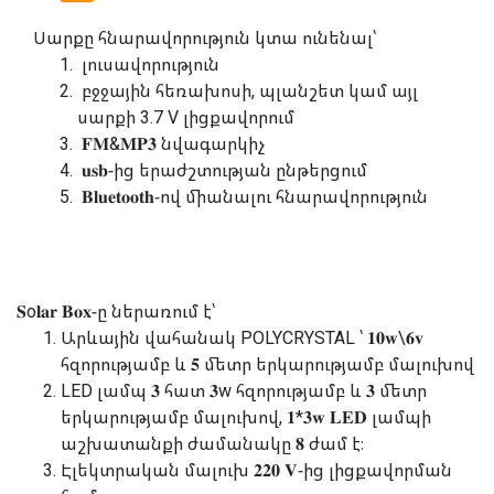
Սարքը հնարավորություն կտա ունենալ՝
լուսավորություն
բջջային հեռախոսի, պլանշետ կամ այլ
սարքի 3.7 V լիցքավորում
𝐅𝐌&𝐌𝐏𝟑 նվագարկիչ
𝐮𝐬𝐛-ից երաժշտության ընթերցում
𝐁𝐥𝐮𝐞𝐭𝐨𝐨𝐭𝐡-ով միանալու հնարավորություն
𝐒o𝐥𝐚𝐫 𝐁𝐨𝐱-ը ներառում է՝
Արևային վահանակ POLYCRYSTAL ՝ 𝟏𝟎𝐰\𝟔𝐯
հզորությամբ և 𝟓 մետր երկարությամբ մալուխով
LED լամպ 𝟑 հատ 𝟑w հզորությամբ և 𝟑 մետր
երկարությամբ մալուխով, 𝟏*𝟑𝐰 𝐋𝐄𝐃 լամպի
աշխատանքի ժամանակը 𝟖 ժամ է։
Էլեկտրական մալուխ 𝟐𝟐𝟎 𝐕-ից լիցքավորման