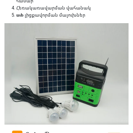
համար
Հեռակառավարման վահանակ
𝐮𝐬𝐛 լիցքավորման մալուխներ