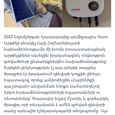
2020 նոյեմբերյան հրադադարից անմիջապես հետո
Արթիկի բնակիչ Հայկ Հովհաննիսյանի
նախաձեռնությամբ մի խումբ ռուսաստանաբնակ
արթիկցիներ սկսեցին իրականացնել «Օգնություն
զոհվածների ընտանիքներին» նախաձեռնությունը։
Շտիգեն ընկերությունն էլ այդ օրերին տարբեր
ծրագրեր էր իրականում զինվորի կողքին լինելու
նպատակով, որոնք ամփոփեցին «Հայրենիքի
պաշտպան» անվանման ներքո: Համատեղելով
երկու նախաձեռնությունների նպատակներն ու
ռեսուրսները՝ հնարավոր եղավ մշակել և գործարկել
ծրագիր, որի տեսլականն է ամեն զոհված զինվորի
տանը արևային էլեկտրակայանի տեղադրումը։ Այս