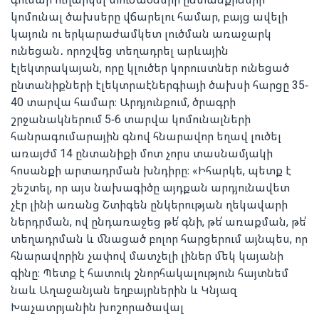
կոմունալ ծախսերը վճարելու համար, բայց ավելի
կայուն ու երկարաժամկետ լուծման առաջարկ
ունեցան․ որոշվեց տեղադրել արևային
էլեկտրակայան, որը կլուծեր կորուստներ ունեցած
ընտանիքների էլեկտրաէներգիայի ծախսի հարցը 35-
40 տարվա համար։ Արդյունքում, ծրագրի
շրջանակներում 5-6 տարվա կոմունալների
հանրագումարային գնով հնարավոր եղավ լուծել
առայժմ 14 ընտանիքի մոտ չորս տասնամյակի
հոսանքի արտադրման խնդիրը։ «Իհարկե, պետք է
շեշտել, որ այս նախագիծը այդքան արդյունավետ
չէր լինի առանց Շտիգեն ընկերության ղեկավարի
ներդրման, ով ընդառաջեց թե՛ գնի, թե՛ առաքման, թե՛
տեղադրման և մնացած բոլոր հարցերում այնպես, որ
հնարավորին չափով մատչելի լիներ մեկ կայանի
գինը։ Պետք է հատուկ շնորհակալություն հայտնեմ
նաև Աղաջանյան եղբայրներին և Կնյազ
Խաչատրյանին խոշորածավալ