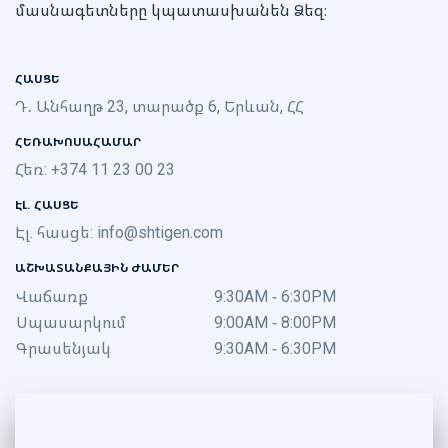
մասնագետները կպատասխանեն Ձեզ։
ՀԱՍՑԵ
Դ․ Անհաղթ 23, տարածք 6, Երևան, ՀՀ
ՀԵՌԱԽՈՍԱՀԱՄԱՐ
Հեռ: +374 11 23 00 23
ԷԼ. ՀԱՍՑԵ
Էլ. հասցե:
info@shtigen.com
ԱՇԽԱՏԱՆՔԱՅԻՆ ԺԱՄԵՐ
Վաճառք
9:30AM - 6:30PM
Սպասարկում
9:00AM - 8:00PM
Գրասենյակ
9:30AM - 6:30PM