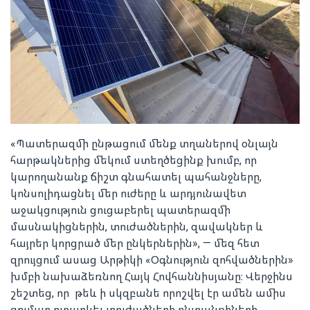
«Պատերազմի ընթացում մենք տղաներով օնլայն
հարթակներից մեկում ստեղծեցինք խումբ, որ
կարողանանք ճիշտ գնահատել պահանջները,
կոնսոլիդացնել մեր ուժերը և արդյունավետ
աջակցություն ցուցաբերել պատերազմի
մասնակիցներին, տուժածներին, զավակներ և
հայրեր կորցրած մեր ընկերներին», — մեզ հետ
զրույցում ասաց Արթիկի «Օգնություն զոհվածներին»
խմբի նախաձեռնող Հայկ Հովհաննիսյանը։ Վերջինս
շեշտեց, որ թեև ի սկզբանե որոշվել էր ամեն ամիս
գումար ուղարկել տուժածների ընտանքիների