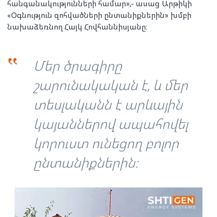
հանգանակությունների համար»,- ասաց Արթիկի
«Օգնություն զոհվածների ընտանիքներին» խմբի
նախաձեռնող Հայկ Հովհաննիսյանը։
‟
Մեր ծրագիրը
շարունակական է, և մեր
տեսլականն է արևային
կայաններով ապահովել
կորուստ ունեցող բոլոր
ընտանիքներին։