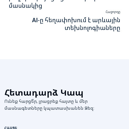
մասնակից
Հաջորդը
AI-ը հեղափոխում է արևային
տեխնոլոգիաները
Հետադարձ Կապ
Ունեք հարցե՞ր, լրացրեք հայտը և մեր
մասնագետները կպատասխանեն Ձեզ։
ՀԱՍՑԵ