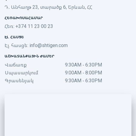
Դ․ Անհաղթ 23, տարածք 6, Երևան, ՀՀ
ՀԵՌԱԽՈՍԱՀԱՄԱՐ
Հեռ: +374 11 23 00 23
ԷԼ. ՀԱՍՑԵ
Էլ. հասցե:
info@shtigen.com
ԱՇԽԱՏԱՆՔԱՅԻՆ ԺԱՄԵՐ
Վաճառք
9:30AM - 6:30PM
Սպասարկում
9:00AM - 8:00PM
Գրասենյակ
9:30AM - 6:30PM