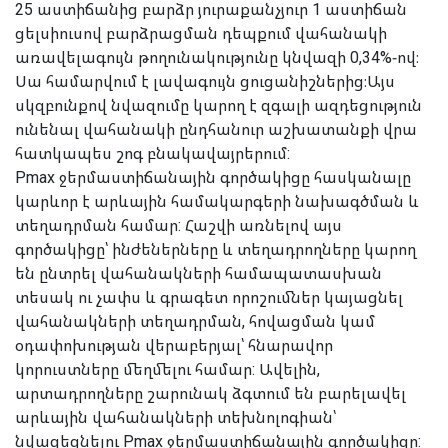
25 աստիճանից բարձր յուրաքանչյուր 1 աստիճան
ցելսիուսով բարձրացման դեպքում վահանակի
առավելագույն թողունակությունը կնվազի 0,34%-ով։
Սա համարվում է լավագույն ցուցանիշներից։
Այս
սկզբունքով նվազումը կարող է զգալի ազդեցություն
ունենալ վահանակի ընդհանուր աշխատանքի վրա
հատկապես շոգ բնակավայրերում:
Pmax ջերմաստիճանային գործակիցը հասկանալը
կարևոր է արևային համակարգերի նախագծման և
տեղադրման համար: Հաշվի առնելով այս
գործակիցը՝ ինժեներները և տեղադրողները կարող
են ընտրել վահանակների համապատասխան
տեսակ ու չափս և գրագետ որոշումներ կայացնել
վահանակների տեղադրման, հովացման կամ
օդափոխության վերաբերյալ՝ հնարավոր
կորուստները մեղմելու համար: Ավելին,
արտադրողները շարունակ ձգտում են բարելավել
արևային վահանակների տեխնոլոգիան՝
նվազեցնելու Pmax ջերմաստիճանային գործակիցը: