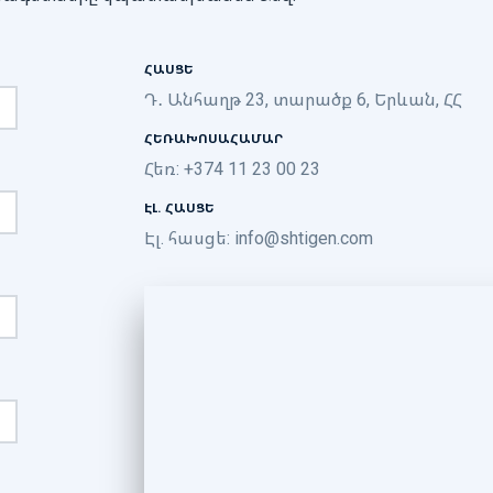
ՀԱՍՑԵ
Դ․ Անհաղթ 23, տարածք 6, Երևան, ՀՀ
ՀԵՌԱԽՈՍԱՀԱՄԱՐ
Հեռ: +374 11 23 00 23
ԷԼ. ՀԱՍՑԵ
Էլ. հասցե:
info@shtigen.com