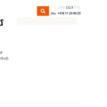
ENG
ՀԱՅ
РУС
Հեռ. +374 11 23 00 23
մ
տԺ
տեսի