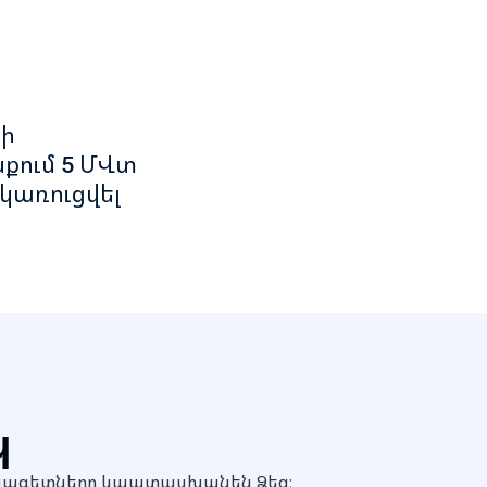
-ի
քում 5 ՄՎտ
 կառուցվել
պ
մասնագետները կպատասխանեն Ձեզ։