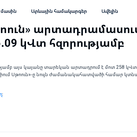
 մասին
Արևային համակարգեր
Ավելին
թոուն» արտադրամասու
6․09 կՎտ հզորությամբ
ությամբ այս կայանը տարեկան արտադրում է մոտ 258 կՎ
ինիում Սթոուն»-ը նույն ժամանակահատվածի համար կտն
ղ
։