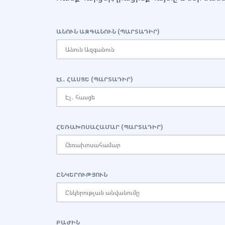
ԱՆՈՒՆ ԱԶԳԱՆՈՒՆ (ՊԱՐՏԱԴԻՐ)
ԷԼ․ ՀԱՍՑԵ (ՊԱՐՏԱԴԻՐ)
ՀԵՌԱԽՈՍԱՀԱՄԱՐ (ՊԱՐՏԱԴԻՐ)
ԸՆԿԵՐՈՒԹՅՈՒՆ
ԲԱԺԻՆ