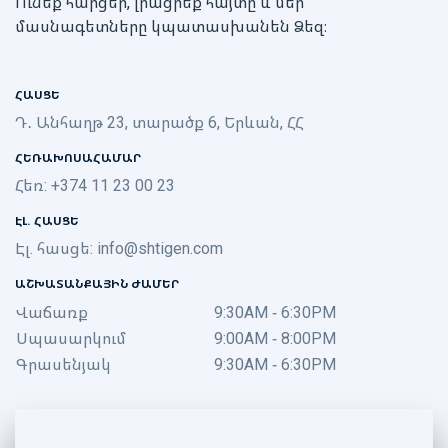
Ունեք հարցե՞ր, լրացրեք հայտը և մեր
մասնագետները կպատասխանեն Ձեզ։
ՀԱՍՑԵ
Դ․ Անհաղթ 23, տարածք 6, Երևան, ՀՀ
ՀԵՌԱԽՈՍԱՀԱՄԱՐ
Հեռ: +374 11 23 00 23
ԷԼ. ՀԱՍՑԵ
Էլ. հասցե:
info@shtigen.com
ԱՇԽԱՏԱՆՔԱՅԻՆ ԺԱՄԵՐ
Վաճառք
9:30AM - 6:30PM
Սպասարկում
9:00AM - 8:00PM
Գրասենյակ
9:30AM - 6:30PM