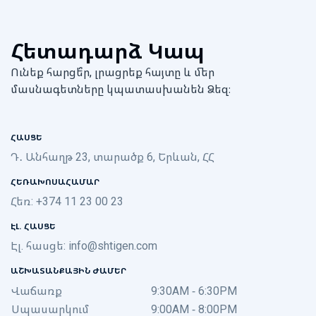
Հետադարձ Կապ
Ունեք հարցե՞ր, լրացրեք հայտը և մեր
մասնագետները կպատասխանեն Ձեզ։
ՀԱՍՑԵ
Դ․ Անհաղթ 23, տարածք 6, Երևան, ՀՀ
ՀԵՌԱԽՈՍԱՀԱՄԱՐ
Հեռ: +374 11 23 00 23
ԷԼ. ՀԱՍՑԵ
Էլ. հասցե:
info@shtigen.com
ԱՇԽԱՏԱՆՔԱՅԻՆ ԺԱՄԵՐ
Վաճառք
9:30AM - 6:30PM
Սպասարկում
9:00AM - 8:00PM