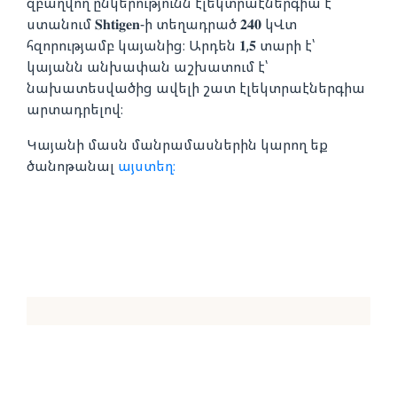
զբաղվող ընկերությունն էլեկտրաէներգիա է
ստանում 𝐒𝐡𝐭𝐢𝐠𝐞𝐧-ի տեղադրած 𝟐𝟒𝟎 կՎտ
հզորությամբ կայանից։ Արդեն 𝟏,𝟓 տարի է՝
կայանն անխափան աշխատում է՝
նախատեսվածից ավելի շատ էլեկտրաէներգիա
արտադրելով։
Կայանի մասն մանրամասներին կարող եք
ծանոթանալ
այստեղ։