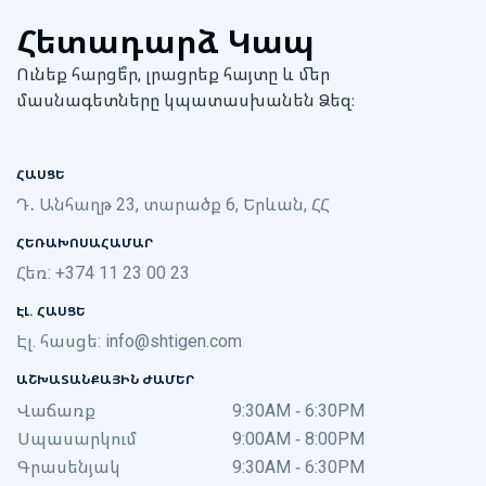
Հետադարձ Կապ
Ունեք հարցե՞ր, լրացրեք հայտը և մեր
մասնագետները կպատասխանեն Ձեզ։
ՀԱՍՑԵ
Դ․ Անհաղթ 23, տարածք 6, Երևան, ՀՀ
ՀԵՌԱԽՈՍԱՀԱՄԱՐ
Հեռ: +374 11 23 00 23
ԷԼ. ՀԱՍՑԵ
Էլ. հասցե:
info@shtigen.com
ԱՇԽԱՏԱՆՔԱՅԻՆ ԺԱՄԵՐ
Վաճառք
9:30AM - 6:30PM
Սպասարկում
9:00AM - 8:00PM
Գրասենյակ
9:30AM - 6:30PM