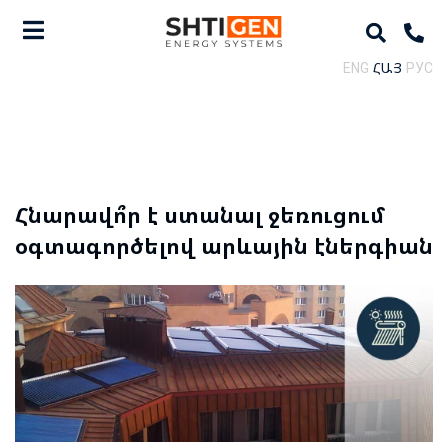
ENG
ՀԱՅ
РУС
Հնարավո՞ր է ստանալ ջեռուցում
օգտագործելով արևային էներգիան