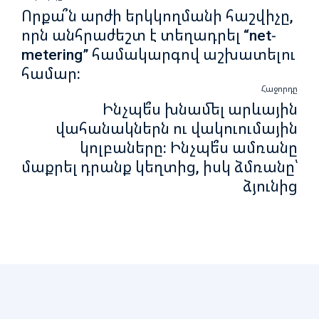
Որքա՞ն արժի երկկողմանի հաշվիչը,
որն անհրաժեշտ է տեղադրել “net-
metering” համակարգով աշխատելու
համար:
Հաջորդը
Ինչպե՞ս խնամել արևային
վահանակներն ու վակուումային
կոլբաները: Ինչպե՞ս ամռանը
մաքրել դրանք կեղտից, իսկ ձմռանը՝
ձյունից