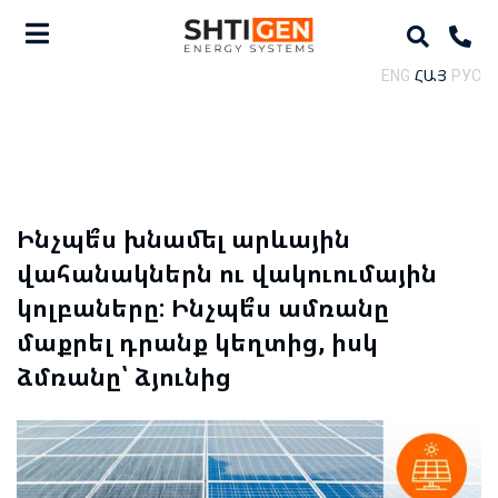
ENG
ՀԱՅ
РУС
Ինչպե՞ս խնամել արևային
վահանակներն ու վակուումային
կոլբաները: Ինչպե՞ս ամռանը
մաքրել դրանք կեղտից, իսկ
ձմռանը՝ ձյունից