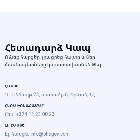
Հետադարձ Կապ
Ունեք հարցե՞ր, լրացրեք հայտը և մեր
մասնագետները կպատասխանեն Ձեզ։
ՀԱՍՑԵ
Դ․ Անհաղթ 23, տարածք 6, Երևան, ՀՀ
ՀԵՌԱԽՈՍԱՀԱՄԱՐ
Հեռ: +374 11 23 00 23
ԷԼ. ՀԱՍՑԵ
Էլ. հասցե:
info@shtigen.com