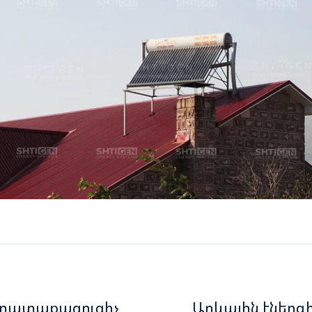
ջրատաքացուցիչ
Արևային էներգ