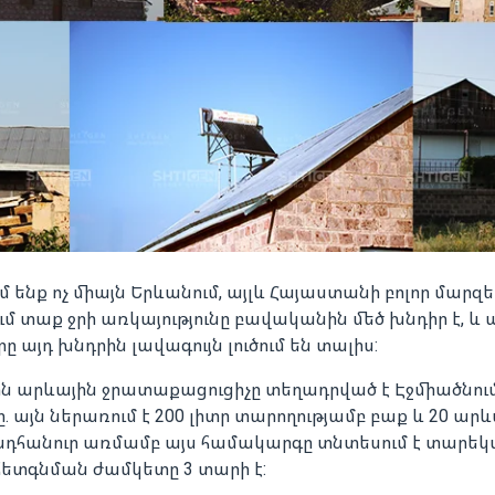
ենք ոչ միայն Երևանում, այլև Հայաստանի բոլոր մարզեր
ւմ տաք ջրի առկայությունը բավականին մեծ խնդիր է, և
 այդ խնդրին լավագույն լուծում են տալիս:
ային արևային ջրատաքացուցիչը տեղադրված է Էջմիածնու
այն ներառում է 200 լիտր տարողությամբ բաք և 20 արև
նդհանուր առմամբ այս համակարգը տնտեսում է տարեկան
 հետգնման ժամկետը 3 տարի է: