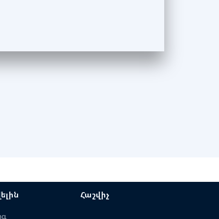
ելին
Հաշվիչ
ոգ