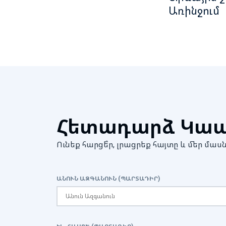
Առինջում
Հետադարձ Կա
Ունեք հարցե՞ր, լրացրեք հայտը և մեր 
ԱՆՈՒՆ ԱԶԳԱՆՈՒՆ (ՊԱՐՏԱԴԻՐ)