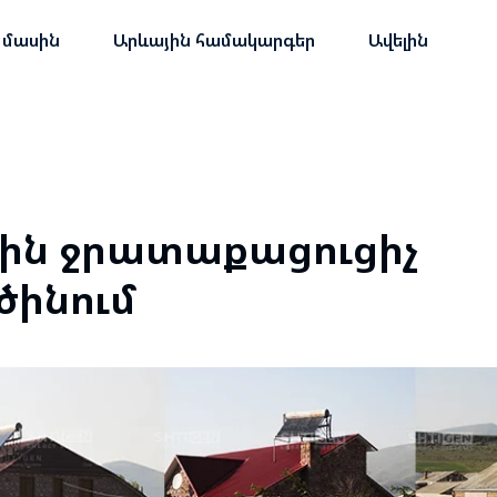
 մասին
Արևային համակարգեր
Ավելին
ին ջրատաքացուցիչ
ծինում