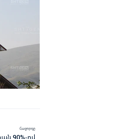
Հաջորդը
իան 90%-ով