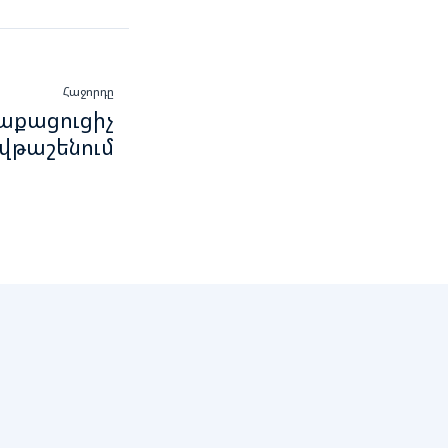
Հաջորդը
աքացուցիչ
վթաշենում