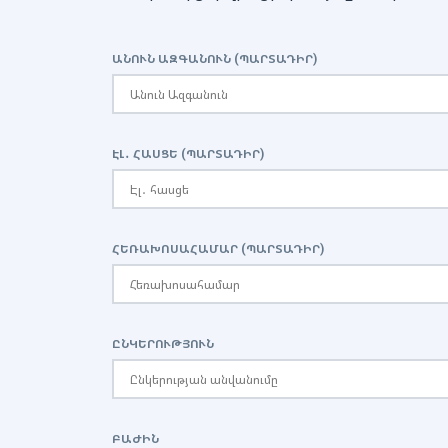
ԱՆՈՒՆ ԱԶԳԱՆՈՒՆ (ՊԱՐՏԱԴԻՐ)
ԷԼ․ ՀԱՍՑԵ (ՊԱՐՏԱԴԻՐ)
ՀԵՌԱԽՈՍԱՀԱՄԱՐ (ՊԱՐՏԱԴԻՐ)
ԸՆԿԵՐՈՒԹՅՈՒՆ
ԲԱԺԻՆ