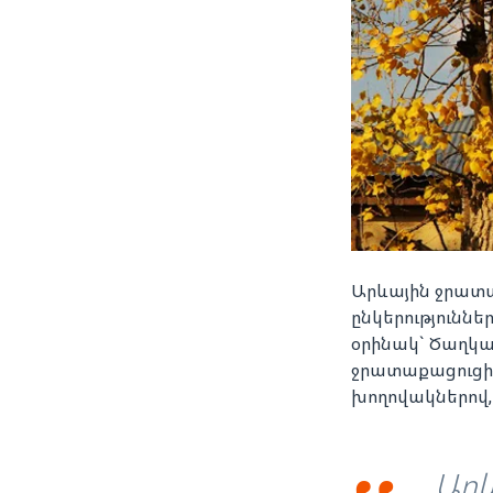
Արևային ջրատա
ընկերությունն
օրինակ` Ծաղկա
ջրատաքացուցիչի
խողովակներով,
Արև