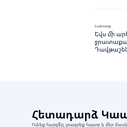
Նախորդը
Եվս մի ար
ջրատաքաց
Դավթաշեն
Հետադարձ Կա
Ունեք հարցե՞ր, լրացրեք հայտը և մեր 