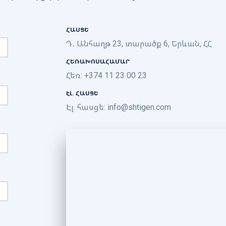
ՀԱՍՑԵ
Դ․ Անհաղթ 23, տարածք 6, Երևան, ՀՀ
ՀԵՌԱԽՈՍԱՀԱՄԱՐ
Հեռ: +374 11 23 00 23
ԷԼ. ՀԱՍՑԵ
Էլ. հասցե:
info@shtigen.com