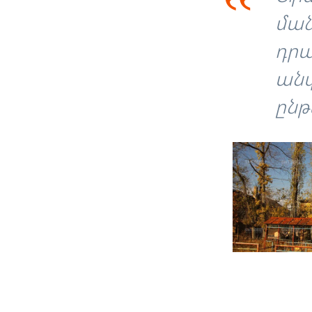
‟
ման
դրա
անվ
ընթ