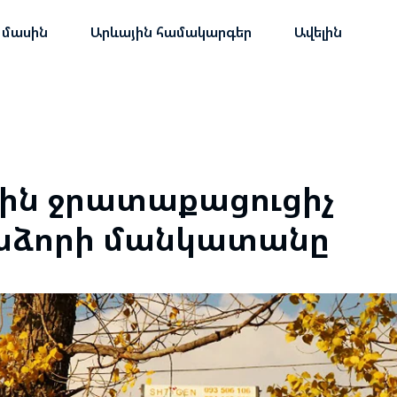
 մասին
Արևային համակարգեր
Ավելին
ին ջրատաքացուցիչ
աձորի մանկատանը