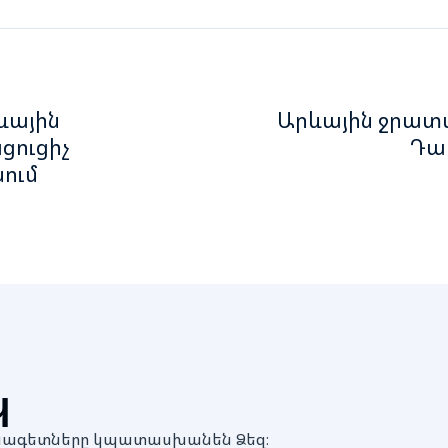
ևային
Արևային ջրատ
ուցիչ
Դա
ում
պ
մասնագետները կպատասխանեն Ձեզ։