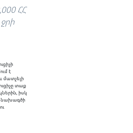
000 ՀՀ
 ջրի
ւցիչի
ւմ է
և մատչելի
ւցիչը տաք
կներին, իսկ
յդ նախագծի
ու