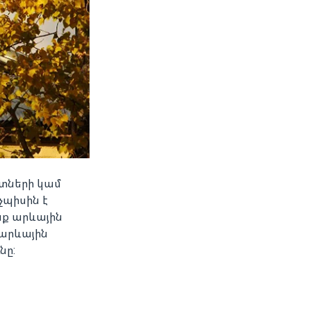
ատների կամ
չպիսին է
նք արևային
 արևային
նը: