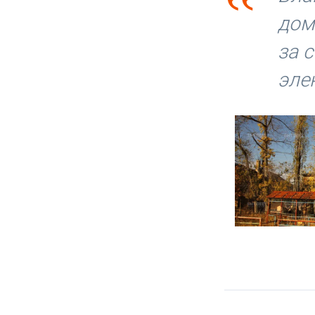
‟
дом
за 
эле