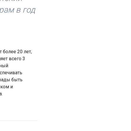
рам в год
 более 20 лет,
яет всего 3
пный
еспечивать
 рады быть
иком и
а.