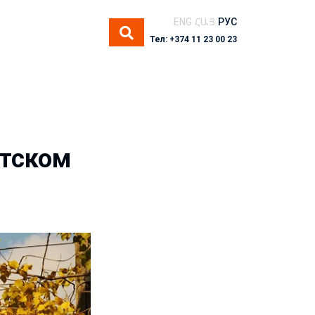
ENG
ՀԱՅ
РУС
Тел: +374 11 23 00 23
етском