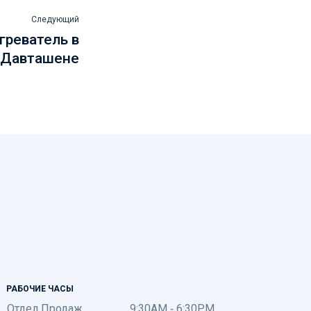
Следующий
греватель в
Давташене
РАБОЧИЕ ЧАСЫ
Отдел Продаж
9:30AM - 6:30PM