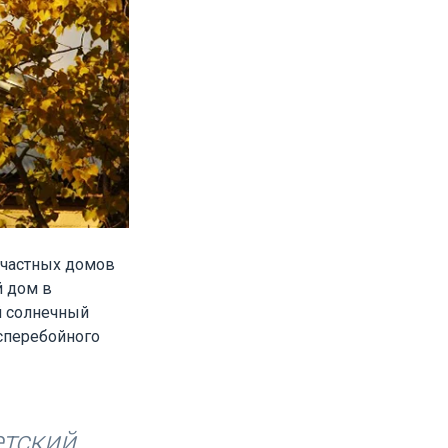
 частных домов
й дом в
й солнечный
сперебойного
етский