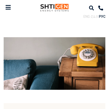
ENG
ՀԱՅ
РУС