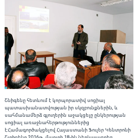
Շնիգենը հետևում է կորպորատիվ սոցիալ
պատասխանատվության իր սկզբունքներին, և
սահմանամերձ գյուղերին աջակցելը ընկերության
սոցիալ առաջնահերթություններից
է։Համագործակցելով Հայաստանի Ֆուլեր Կենտրոնի
Շտիգենը 2016թ․ մարտի 18-ին ներկայացրեց