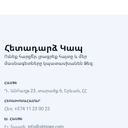
Հետադարձ Կապ
Ունեք հարցե՞ր, լրացրեք հայտը և մեր
մասնագետները կպատասխանեն Ձեզ։
ՀԱՍՑԵ
Դ․ Անհաղթ 23, տարածք 6, Երևան, ՀՀ
ՀԵՌԱԽՈՍԱՀԱՄԱՐ
Հեռ: +374 11 23 00 23
ԷԼ. ՀԱՍՑԵ
Էլ. հասցե:
info@shtigen.com