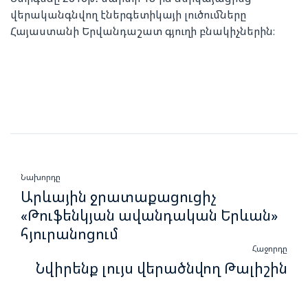
վերականգնվող էներգետիկայի լուծումները
Հայաստանի Երվանդաշատ գյուղի բնակիչներին։
Նախորդը
Արևային ջրատաքացուցիչ
«Թուֆենկյան ավանդական Երևան»
հյուրանոցում
Հաջորդը
Նվիրենք լույս վերածնվող Թալիշին