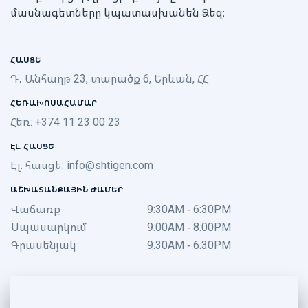
մասնագետները կպատասխանեն Ձեզ։
ՀԱՍՑԵ
Դ․ Անհաղթ 23, տարածք 6, Երևան, ՀՀ
ՀԵՌԱԽՈՍԱՀԱՄԱՐ
Հեռ: +374 11 23 00 23
ԷԼ. ՀԱՍՑԵ
Էլ. հասցե:
info@shtigen.com
ԱՇԽԱՏԱՆՔԱՅԻՆ ԺԱՄԵՐ
Վաճառք
9:30AM - 6:30PM
Սպասարկում
9:00AM - 8:00PM
Գրասենյակ
9:30AM - 6:30PM