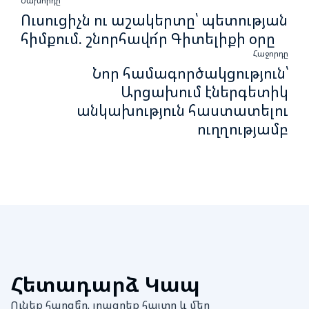
Նախորդը
Ուսուցիչն ու աշակերտը՝ պետության
հիմքում. շնորհավո՜ր Գիտելիքի օրը
Հաջորդը
Նոր համագործակցություն՝
Արցախում էներգետիկ
անկախություն հաստատելու
ուղղությամբ
Հետադարձ Կապ
Ունեք հարցե՞ր, լրացրեք հայտը և մեր