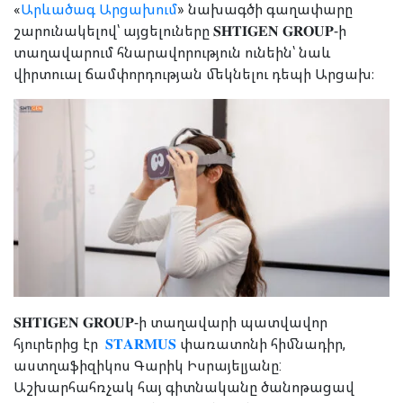
«
Արևածագ Արցախում
» նախագծի գաղափարը
շարունակելով՝
այցելուները
𝐒𝐇𝐓𝐈𝐆𝐄𝐍 𝐆𝐑𝐎𝐔𝐏-ի
տաղավարում հնարավորություն ունեին՝ նաև
վիրտուալ ճամփորդության մեկնելու դեպի Արցախ։
𝐒𝐇𝐓𝐈𝐆𝐄𝐍 𝐆𝐑𝐎𝐔𝐏-ի տաղավարի պատվավոր
հյուրերից էր
𝐒𝐓𝐀𝐑𝐌𝐔𝐒
փառատոնի հիմնադիր,
աստղաֆիզիկոս Գարիկ Իսրայելյանը:
Աշխարհահռչակ հայ գիտնականը ծանոթացավ