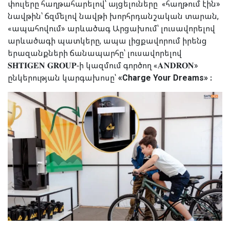
փուլերը հաղթահարելով՝ այցելուները «հաղթում էին»
նավթին՝ ճզմելով նավթի խորհրդանշական տարան,
«ապահովում» արևածագ Արցախում՝ լուսավորելով
արևածագի պատկերը, ապա լիցքավորում իրենց
երազանքների ճանապարհը՝ լուսավորելով
𝐒𝐇𝐓𝐈𝐆𝐄𝐍 𝐆𝐑𝐎𝐔𝐏-ի կազմում գործող
«𝐀𝐍𝐃𝐑𝐎𝐍»
ընկերության կարգախոսը՝
«Charge Your Dreams» ։