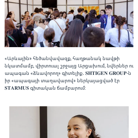
«Արևային» հեծանվավազք, հաղթանակ նավթի
նկատմամբ, վիրտուալ շրջայց Արցախում, նվերներ ու
ապագան «ձևավորող» գիտելիք․
𝐒𝐇𝐓𝐈𝐆𝐄𝐍 𝐆𝐑𝐎𝐔𝐏-ն
իր
«ապագայի տաղավարով» ներկայացված էր
𝐒𝐓𝐀𝐑𝐌𝐔𝐒 գիտական ճամբարում։