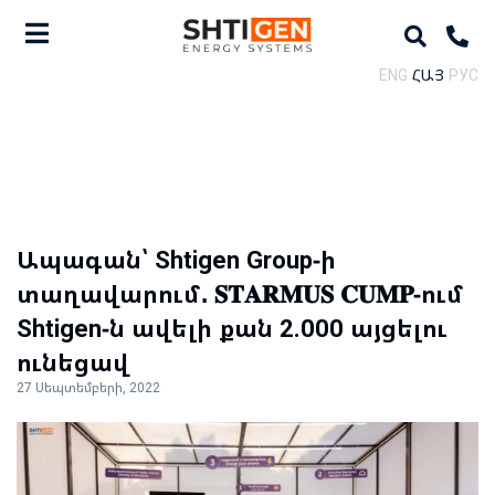
ENG
ՀԱՅ
РУС
Ապագան՝ Shtigen Group-ի
տաղավարում․ 𝐒𝐓𝐀𝐑𝐌𝐔𝐒 𝐂𝐔𝐌𝐏-ում
Shtigen-ն ավելի քան 2.000 այցելու
ունեցավ
27 Սեպտեմբերի, 2022