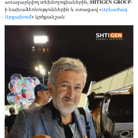
առաջարկվող տեխնոլոգիաներին, 𝐒𝐇𝐓𝐈𝐆𝐄𝐍 𝐆𝐑𝐎𝐔𝐏-
ի նախաձեռնություններին և ստացավ «
Արևածագ
Արցախում
» կրծքանշան: