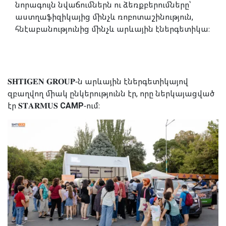
նորագույն նվաճումներն ու ձեռքբերումները՝
աստղաֆիզիկայից մինչև ռոբոտաշինություն,
հնէաբանությունից մինչև արևային էներգետիկա։
𝐒𝐇𝐓𝐈𝐆𝐄𝐍 𝐆𝐑𝐎𝐔𝐏
-ն արևային էներգետիկայով
զբաղվող միակ ընկերությունն էր, որը ներկայացված
էր
𝐒𝐓𝐀𝐑𝐌𝐔𝐒
CAMP
-ում։