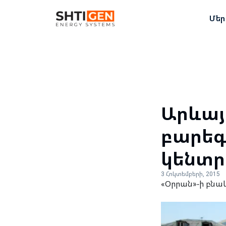
Մեր
Արևայ
բարեգ
կենտր
3 Հոկտեմբերի, 2015
«Օրրան»-ի բնա