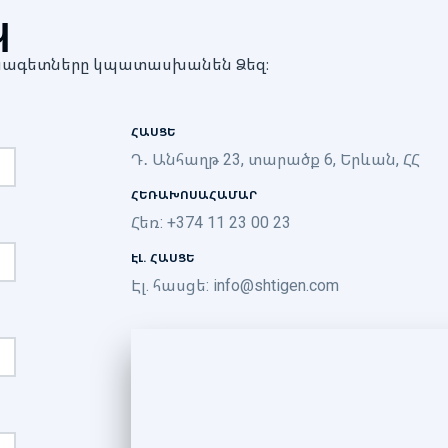
պ
մասնագետները կպատասխանեն Ձեզ։
ՀԱՍՑԵ
Դ․ Անհաղթ 23, տարածք 6, Երևան, ՀՀ
ՀԵՌԱԽՈՍԱՀԱՄԱՐ
Հեռ: +374 11 23 00 23
ԷԼ. ՀԱՍՑԵ
Էլ. հասցե:
info@shtigen.com