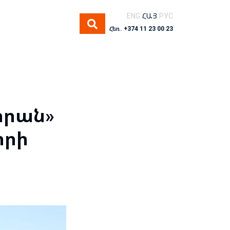
ENG
ՀԱՅ
РУС
Հեռ. +374 11 23 00 23
րրան»
որի