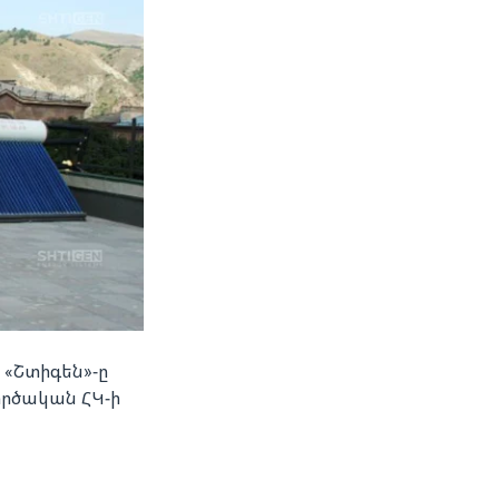
 «Շտիգեն»-ը
րծական ՀԿ-ի