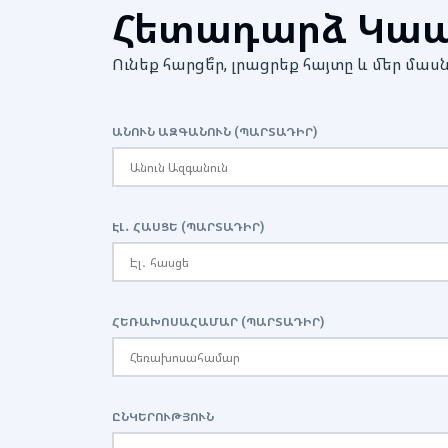
Հետադարձ Կա
Ունեք հարցե՞ր, լրացրեք հայտը և մեր 
ԱՆՈՒՆ ԱԶԳԱՆՈՒՆ (ՊԱՐՏԱԴԻՐ)
ԷԼ․ ՀԱՍՑԵ (ՊԱՐՏԱԴԻՐ)
ՀԵՌԱԽՈՍԱՀԱՄԱՐ (ՊԱՐՏԱԴԻՐ)
ԸՆԿԵՐՈՒԹՅՈՒՆ