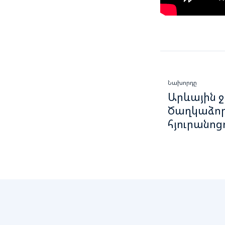
Նախորդը
Արևային 
Ծաղկաձո
հյուրանոց