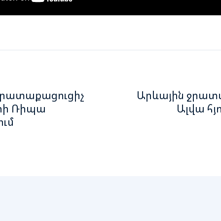
ջրատաքացուցիչ
Արևային ջրատ
րի Ռիպա
Ալվա հյ
ում