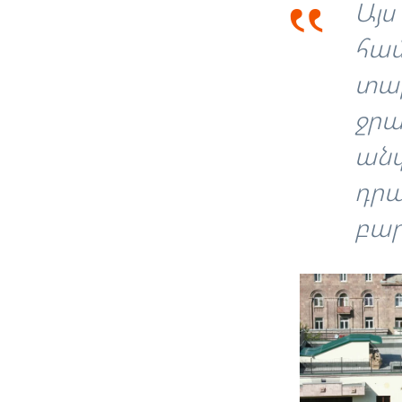
‟
Այս
համ
տար
ջրա
անվ
դրա
բար