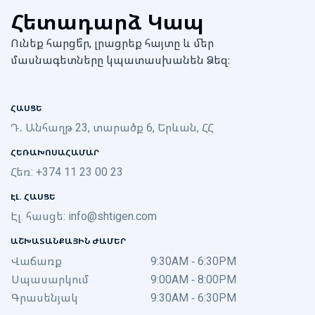
Հետադարձ Կապ
Ունեք հարցե՞ր, լրացրեք հայտը և մեր
մասնագետները կպատասխանեն Ձեզ։
ՀԱՍՑԵ
Դ․ Անհաղթ 23, տարածք 6, Երևան, ՀՀ
ՀԵՌԱԽՈՍԱՀԱՄԱՐ
Հեռ: +374 11 23 00 23
ԷԼ. ՀԱՍՑԵ
Էլ. հասցե:
info@shtigen.com
ԱՇԽԱՏԱՆՔԱՅԻՆ ԺԱՄԵՐ
Վաճառք
9:30AM - 6:30PM
Սպասարկում
9:00AM - 8:00PM
Գրասենյակ
9:30AM - 6:30PM