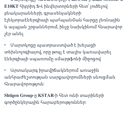
𝐄𝟏𝟎𝐊𝐓 հիբրիդ ՖՎ ինվերտորների հետ՝ լուծելով
բնակարանների, գրասենյակների
էլեկտրաէներգիայի պահպանման հարցը լեռնային
և ալպյան շրջաններում, ինչը նախկինում հնարավոր
չէր անել
• Մարտկոցը պատրաստված է խելացի
տեխնոլոգիայով, որը թույլ է տալիս կառավարել
էներգիայի սպառումը սմարթֆոնի միջոցով
• Արտակարգ իրավիճակներում առաջին
անհրաժեշտության սարքավորումների սնուցման
հնարավորություն:
𝐒𝐡𝐭𝐢𝐠𝐞𝐧 𝐆𝐫𝐨𝐮𝐩-ը 𝐊𝐒𝐓𝐀𝐑-ի հետ ունի տարիների
գործընկերային հարաբերություններ։