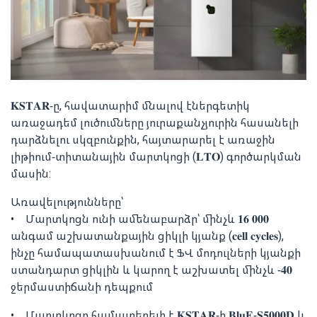
𝐊𝐒𝐓𝐀𝐑-ը, հավատարիմ մնալով էներգետիկ
առաջադեմ լուծումները յուրաքանչյուրին հասանելի
դարձնելու սկզբունքին, հայտարարել է առաջին
լիթիում-տիտանային մարտկոցի (𝐋𝐓𝐎) գործարկման
մասին:
Առավելությունները՝
• Մարտկոցն ունի ամենաբարձր՝ մինչև 𝟏𝟔 𝟎𝟎𝟎
անգամ աշխատանքային ցիկլի կյանք (𝐜𝐞𝐥𝐥 𝐜𝐲𝐜𝐥𝐞𝐬),
ինչը համապատասխանում է ՖՎ մոդուլների կյանքի
ստանդարտ ցիկլին և կարող է աշխատել մինչև -𝟒𝟎
ջերմաստիճանի դեպքում
• Մարտկոցը համատեղելի է 𝐊𝐒𝐓𝐀𝐑-ի 𝐁𝐥𝐮𝐄-𝐒𝟓𝟎𝟎𝟎𝐃 և