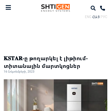
ENG
ՀԱՅ
РУС
𝐊𝐒𝐓𝐀𝐑-ը թողարկել է լիթիում-
տիտանային մարտկոցներ
16 Հոկտեմբերի, 2023