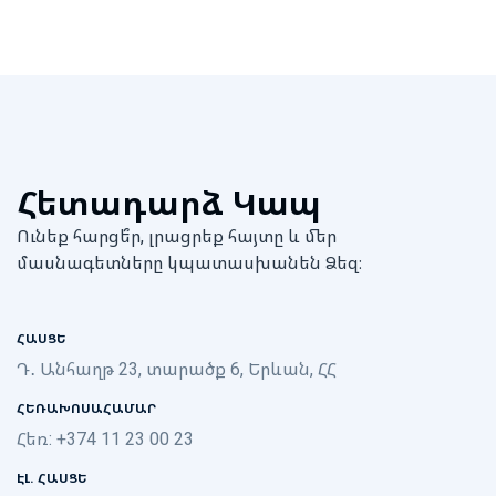
Հետադարձ Կապ
Ունեք հարցե՞ր, լրացրեք հայտը և մեր
մասնագետները կպատասխանեն Ձեզ։
ՀԱՍՑԵ
Դ․ Անհաղթ 23, տարածք 6, Երևան, ՀՀ
ՀԵՌԱԽՈՍԱՀԱՄԱՐ
Հեռ: +374 11 23 00 23
ԷԼ. ՀԱՍՑԵ