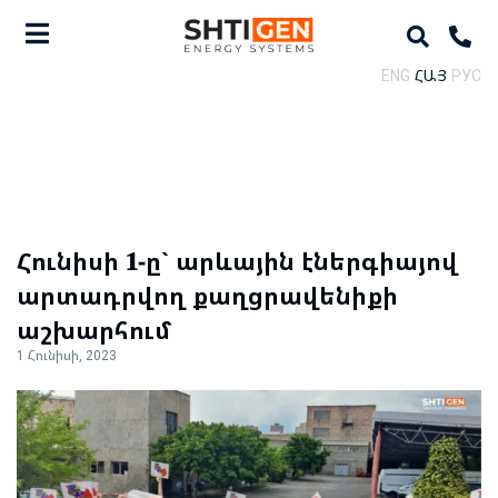
ENG
ՀԱՅ
РУС
Հունիսի 𝟏-ը` արևային էներգիայով
արտադրվող քաղցրավենիքի
աշխարհում
1 Հունիսի, 2023