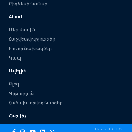
Բիզնեսի համար
About
Մեր մասին
Հաշվետվություններ
Խոշոր նախագծեր
Կապ
Ավելին
Բլոգ
Կրթություն
Հաճախ տրվող հարցեր
Հաշվիչ
ENG
ՀԱՅ
РУС