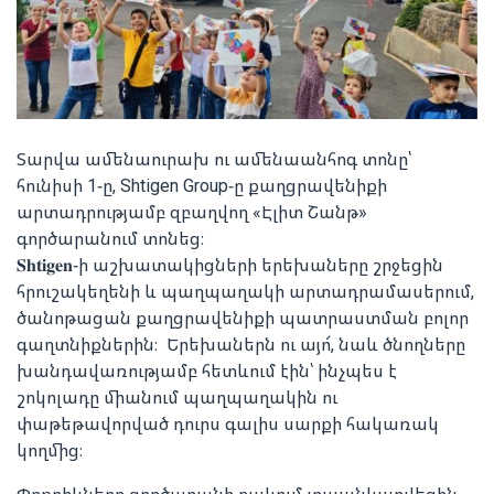
Տարվա ամենաուրախ ու ամենաանհոգ տոնը՝
հունիսի 1-ը, Shtigen Group-ը քաղցրավենիքի
արտադրությամբ զբաղվող «Էլիտ Շանթ»
գործարանում տոնեց։
𝐒𝐡𝐭𝐢𝐠𝐞𝐧-ի աշխատակիցների երեխաները շրջեցին
հրուշակեղենի և պաղպաղակի արտադրամասերում,
ծանոթացան քաղցրավենիքի պատրաստման բոլոր
գաղտնիքներին։ Երեխաներն ու այո՜, նաև ծնողները
խանդավառությամբ հետևում էին՝ ինչպես է
շոկոլադը միանում պաղպաղակին ու
փաթեթավորված դուրս գալիս սարքի հակառակ
կողմից։