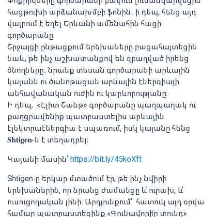
Փոքրիկները գործարանի բակում լուսանկարվեցին
հացթուխի արձանախմբի ֆոնին․ ի դեպ, հենց այդ
վայրում է եղել Երևանի ամենահին հացի
գործարանը։
Շրջայցի ընթացքում երեխաները բացահայտեցին
նաև, թե ինչ աշխատանքով են զբաղված իրենց
ծնողները․ նրանք տեսան գործարանի արևային
կայանն ու ծանոթացան արևային էներգիայի
անհավանական ուժին ու կարևորությանը։
Ի դեպ, «Էլիտ Շանթ» գործարանը պաղպաղակ ու
քաղցրավենիք պատրաստելիս արևային
էլեկտրաէներգիա է սպառում, իսկ կայանը հենց
𝐒𝐡𝐭𝐢𝐠𝐞𝐧-ն է տեղադրել։
Կայանի մասին՝
https://bit.ly/45koXft
Shtigen-ը երկար մտածում էր, թե ինչ նվիրի
երեխաներին, որ նրանց ժամանցը և՛ ուրախ, և՛
ուսուցողական լինի։ Արդյունքում՝ հատուկ այդ օրվա
համար պատրաստեցինք «Գունավորի՛ր տունդ»