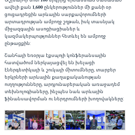
ավելի քան 𝟏,𝟔𝟎𝟎 ընկերություններ մի քանի օր
ցուցադրեցին արևային սարքավորումների
արտադրության ամբողջ շղթան, իսկ տասնյակ
միջազգային ասոցիացիաներ և
կազմակերպություններ հետևել են ամբողջ
ընթացքին:
Շանհայի եռօրյա էքսպոյի կոնֆերանսային
հատվածում ներկայացվել են խելացի
էներգետիկայի և շուկայի միտումները, տարբեր
երկրների արևային քաղաքականության
ուղղությունները, արդյունաբերական առաջադեմ
տեխնոլոգիաները, ինչպես նաև արևային
ֆինանսավորման ու ներդրումների խողովակները: