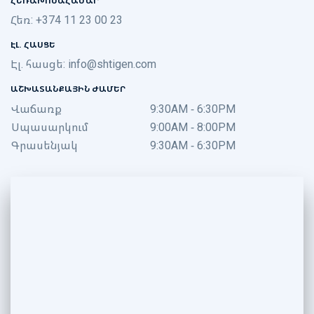
ՀԵՌԱԽՈՍԱՀԱՄԱՐ
Հեռ: +374 11 23 00 23
ԷԼ. ՀԱՍՑԵ
Էլ. հասցե:
info@shtigen.com
ԱՇԽԱՏԱՆՔԱՅԻՆ ԺԱՄԵՐ
Վաճառք
9:30AM - 6:30PM
Սպասարկում
9:00AM - 8:00PM
Գրասենյակ
9:30AM - 6:30PM