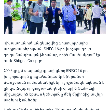
Չինաստանում անցկացվեց ֆոտովոլտային
արդյունաբերության SNEC 16-րդ խոշորագույն
ցուցահանդես-կոնֆերանսը, որին մասնակցում էր
նաև Shtigen Group-ը։
𝟐𝟎𝟎 հզր քմ տարածք զբաղեցնող 𝐒𝐍𝐄𝐂 𝟏𝟔-րդ
խոշորագույն ցուցահանդես-կոնֆերանսի
մասշտաբն ու մասնակիցների շրջանակն այնքան է
ընդլայնվել, որ ցուցահանդեսի օրերին Շանհայի
միջազգային էքսպո կենտրոնը մեկ միլիոնից ավելի
այցելու է ունեցել։
Աշխարհի մոտ 𝟏𝟎𝟎 երկրից Չինաստան ժամանած