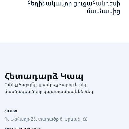
հեղինակավոր ցուցահանդեսի
մասնակից
Հետադարձ Կապ
Ունեք հարցե՞ր, լրացրեք հայտը և մեր
մասնագետները կպատասխանեն Ձեզ։
ՀԱՍՑԵ
Դ․ Անհաղթ 23, տարածք 6, Երևան, ՀՀ