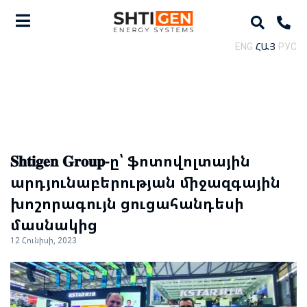
ENG
ՀԱՅ
РУС
𝐒𝐡𝐭𝐢𝐠𝐞𝐧 𝐆𝐫𝐨𝐮𝐩-ը՝ ֆոտովոլտային
արդյունաբերության միջազգային
խոշորագույն ցուցահանդեսի
մասնակից
12 Հունիսի, 2023