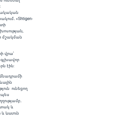
մ ունենալ
։
ւնակական
կում․ «Shtigen-
րտի
խոսության,
ի մշակման
ի վրա՝
 գլխավոր
ն էին։
իմնադրամի
ևային
ուն ունեցող
նչպես
ղղությամբ․
ստակ և
և կայուն