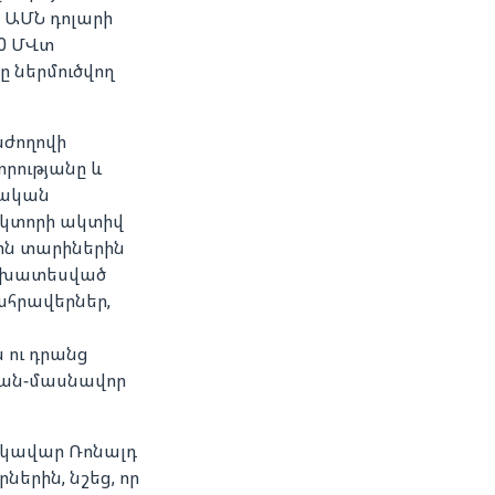
ն ԱՄՆ դոլարի
00 ՄՎտ
ը ներմուծվող
աժողովի
րությանը և
էական
սեկտորի ակտիվ
ջին տարիներին
անխատեսված
ահրավերներ,
 ու դրանց
կան-մասնավոր
եկավար Ռոնալդ
երին, նշեց, որ