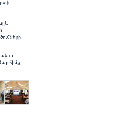
կայի
այլև
ր
ծումների
նաև ոչ
մար հիմք