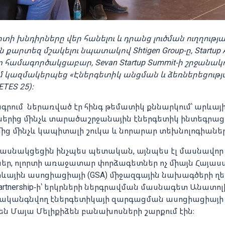
տի խնդիրները վեր հանելու և դրանց լուծման ուղղությ
արտեզ մշակելու նպատակով Shtigen Group-ը, Startup A
ետ համագործակցաբար, Sevan Startup Summit-ի շրջանակ
մ կազմակերպեց «Էներգետիկ անցման և ձեռներեցությ
TES 25)։
գրում ներառված էր հինգ թեմատիկ քննարկում՝ արևայի
րից մինչև տարածաշրջանային էներգետիկ ինտեգրացի
ից մինչև կապիտալի շուկա և նորարար տեխնոլոգիաներ
ասնակցեցին ինչպես պետական, այնպես էլ մասնավոր
ներ, ոլորտի առաջատար փորձագետներ ոչ միայն Հայաս
ևային ասոցիացիայի (GSA) միջազգային նախագծերի ղ
rtnership-ի՝ երկրների ներգրավման մասնագետ Անատոլի
ականգնվող էներգետիկայի զարգացման ասոցիացիայի 
են Մայա Մելիքիձեն բանախոսների շարքում էին։