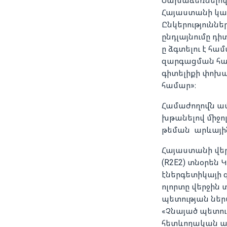
Նախաձեռնելով ա
Հայաստանի կան
Ընկերությունն
ընդլայնումը դի
ը ձգտելու է հ
զարգացման համ
գիտելիքի փոխա
համար»։
Համաժողովն ամ
խթանելով միջո
թեման արևային
Հայաստանի վեր
(R2E2) տնօրեն
էներգետիկայի 
ոլորտը վերջին 
պետության ներ
«Չնայած պետութ
հետևողական աջ