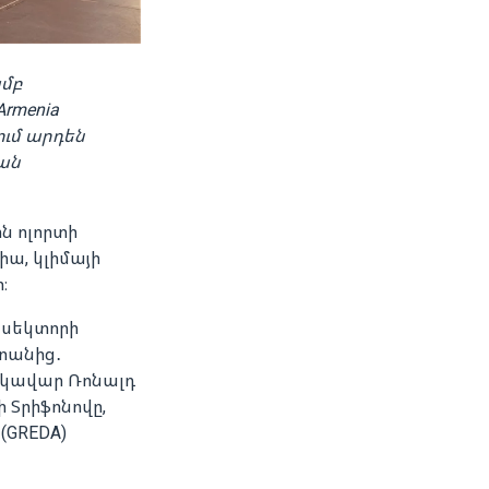
ամբ
rmenia
ում արդեն
ան
ն ոլորտի
ա, կլիմայի
։
 սեկտորի
տանից․
եկավար Ռոնալդ
 Տրիֆոնովը,
(GREDA)