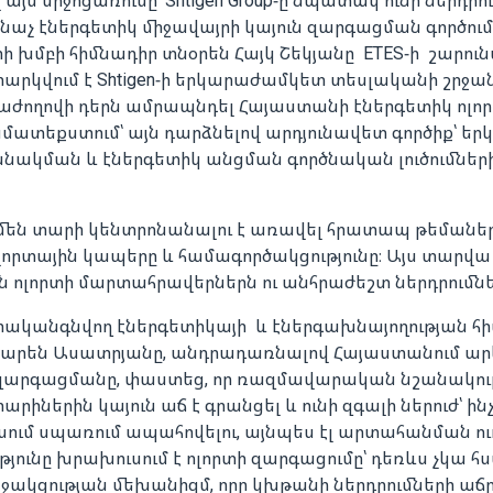
յս միջոցառումը՝ Shtigen Group-ը նպատակ ունի ներդրու
աչ էներգետիկ միջավայրի կայուն զարգացման գործում
երի խմբի հիմնադիր տնօրեն Հայկ Շեկյանը ETES-ի շարո
տարկվում է Shtigen-ի երկարաժամկետ տեսլականի շրջանա
ամաժողովի դերն ամրապնդել Հայաստանի էներգետիկ ոլո
ատեքստում՝ այն դարձնելով արդյունավետ գործիք՝ երկ
նակման և էներգետիկ անցման գործնական լուծումներ
են տարի կենտրոնանալու է առավել հրատապ թեմաներ
լորտային կապերը և համագործակցությունը։ Այս տարվա
 ոլորտի մարտահրավերներն ու անհրաժեշտ ներդրումներ
ականգնվող էներգետիկայի և էներգախնայողության հ
 Կարեն Ասատրյանը, անդրադառնալով Հայաստանում ար
զարգացմանը, փաստեց, որ ռազմավարական նշանակությ
տարիներին կայուն աճ է գրանցել և ունի զգալի ներուժ՝ ի
սում սպառում ապահովելու, այնպես էլ արտահանման ու
յունը խրախուսում է ոլորտի զարգացումը՝ դեռևս չկա հ
ակցության մեխանիզմ, որը կխթանի ներդրումների աճը 