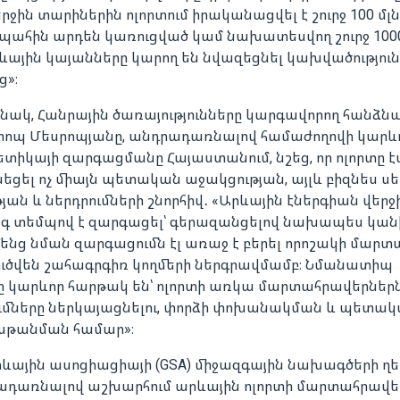
րջին տարիներին ոլորտում իրականացվել է շուրջ 100 մլ
յս պահին արդեն կառուցված կամ նախատեսվող շուրջ 10
ևային կայանները կարող են նվազեցնել կախվածություն
ց»։
ոսնակ, Հանրային ծառայությունները կարգավորող հանձն
ոպ Մեսրոպյանը, անդրադառնալով համաժողովի կարևո
ետիկայի զարգացմանը Հայաստանում, նշեց, որ ոլորտը 
նեցել ոչ միայն պետական աջակցության, այլև բիզնես 
ան և ներդրումների շնորհիվ․ «Արևային էներգիան վեր
ագ տեմպով է զարգացել՝ գերազանցելով նախապես կ
Հենց նման զարգացումն էլ առաջ է բերել որոշակի մարտ
լուծվեն շահագրգիռ կողմերի ներգրավմամբ։ Նմանատիպ
ը կարևոր հարթակ են՝ ոլորտի առկա մարտահրավերներն
ումները ներկայացնելու, փորձի փոխանակման և պետա
 խթանման համար»։
ևային ասոցիացիայի (GSA) միջազգային նախագծերի ղ
դառնալով աշխարհում արևային ոլորտի մարտահրավերն