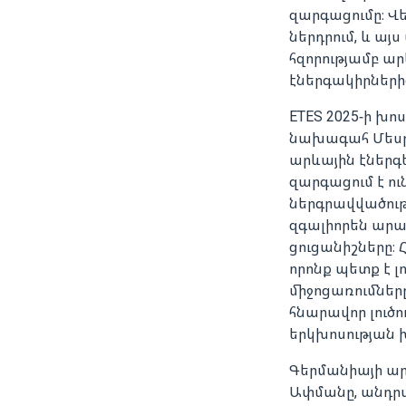
զարգացումը։ Վե
ներդրում, և ա
հզորությամբ ար
էներգակիրների
ETES 2025-ի խ
նախագահ Մեսր
արևային էներգ
զարգացում է ու
ներգրավվածությ
զգալիորեն ար
ցուցանիշները։ 
որոնք պետք է 
միջոցառումներ
հնարավոր լուծ
երկխոսության
Գերմանիայի ար
Ափմանը, անդրա