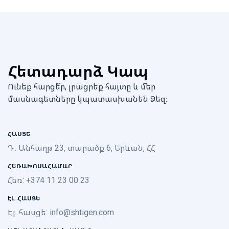
Հետադարձ Կապ
Ունեք հարցե՞ր, լրացրեք հայտը և մեր
մասնագետները կպատասխանեն Ձեզ։
ՀԱՍՑԵ
Դ․ Անհաղթ 23, տարածք 6, Երևան, ՀՀ
ՀԵՌԱԽՈՍԱՀԱՄԱՐ
Հեռ: +374 11 23 00 23
ԷԼ. ՀԱՍՑԵ
Էլ. հասցե:
info@shtigen.com