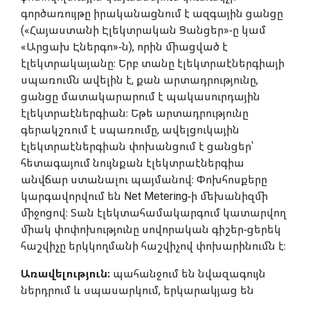
գործառույթը իրականացնում է ազգային ցանցը
(«Հայաստանի Էլեկտրական Ցանցեր»-ը կամ
«Արցախ Էներգո»-ն), որին միացված է
էլեկտրակայանը։ Երբ տանը էլեկտրաէներգիայի
սպառումն ավելին է, քան արտադրությունը,
ցանցը մատակարարում է պակասուրդային
էլեկտրաէներգիան։ Եթե արտադրությունը
գերակշռում է սպառումը, ավելցուկային
էլեկտրաէներգիան փոխանցում է ցանցեր՝
հետագայում նույնքան էլեկտրաէներգիա
անվճար ստանալու պայմանով։ Փոխհոսքերը
կարգավորվում են Net Metering-ի մեխանիզմի
միջոցով։ Տան էլեկտահամակարգում կատարվող
միակ փոփոխությունը սովորական գիշեր-ցերեկ
հաշվիչը երկկողմանի հաշվիչով փոխարինումն է։
Առավելություն։
պահանջում են նվազագույն
ներդրում և սպասարկում, երկարակյաց են