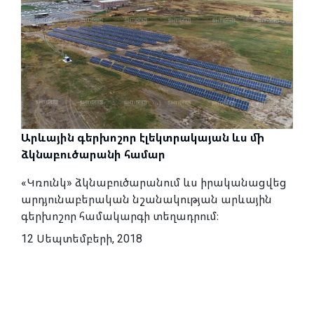
Արևային գերխոշոր էլեկտրակայան ևս մի
ձկնաբուծարանի համար
«Կռունկ» ձկնաբուծարանում ևս իրականացվեց
արդյունաբերական նշանակության արևային
գերխոշոր համակարգի տեղադրում։
12 Սեպտեմբերի, 2018