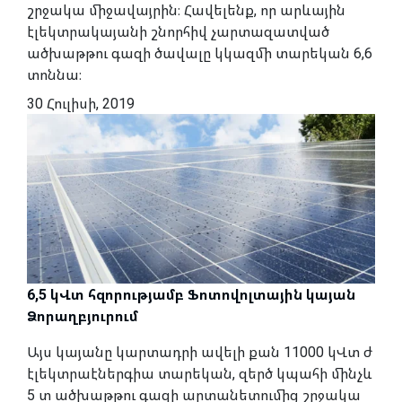
շրջակա միջավայրին։ Հավելենք, որ արևային
էլեկտրակայանի շնորհիվ չարտազատված
ածխաթթու գազի ծավալը կկազմի տարեկան 6,6
տոննա։
30 Հուլիսի, 2019
6,5 կՎտ հզորությամբ Ֆոտովոլտային կայան
Ձորաղբյուրում
Այս կայանը կարտադրի ավելի քան 11000 կՎտ ժ
էլեկտրաէներգիա տարեկան, զերծ կպահի մինչև
5 տ ածխաթթու գազի արտանետումից շրջակա