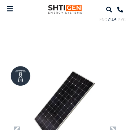
ENG
ՀԱՅ
РУС