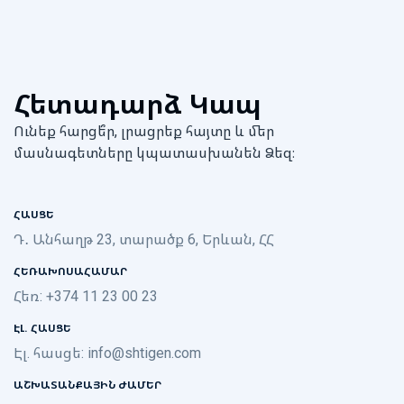
Հետադարձ Կապ
Ունեք հարցե՞ր, լրացրեք հայտը և մեր
մասնագետները կպատասխանեն Ձեզ։
ՀԱՍՑԵ
Դ․ Անհաղթ 23, տարածք 6, Երևան, ՀՀ
ՀԵՌԱԽՈՍԱՀԱՄԱՐ
Հեռ: +374 11 23 00 23
ԷԼ. ՀԱՍՑԵ
Էլ. հասցե:
info@shtigen.com
ԱՇԽԱՏԱՆՔԱՅԻՆ ԺԱՄԵՐ