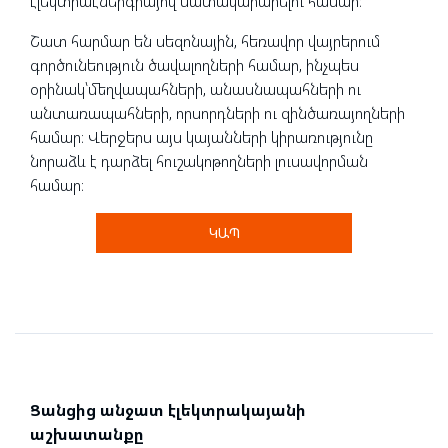
էլեկտրաէներգիայով մատակարարելու համար։
Շատ հարմար են սեզոնային, հեռավոր վայրերում
գործունեություն ծավալողների համար, ինչպես
օրինակ՝մեղվապահների, անասնապահների ու
անտառապահների, որսորդների ու զինծառայողների
համար։ Վերջերս այս կայանների կիրառությունը
նորաձև է դարձել հուշակոթողների լուսավորման
համար։
ԿԱՊ
Ցանցից անջատ էլեկտրակայանի
աշխատանքը