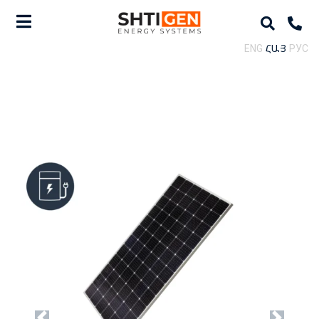
ENG
ՀԱՅ
РУС