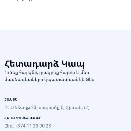
Հետադարձ Կապ
Ունեք հարցե՞ր, լրացրեք հայտը և մեր
մասնագետները կպատասխանեն Ձեզ։
ՀԱՍՑԵ
Դ․ Անհաղթ 23, տարածք 6, Երևան, ՀՀ
ՀԵՌԱԽՈՍԱՀԱՄԱՐ
Հեռ: +374 11 23 00 23