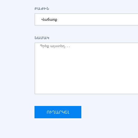
ԲԱԺԻՆ
ՆԱՄԱԿ