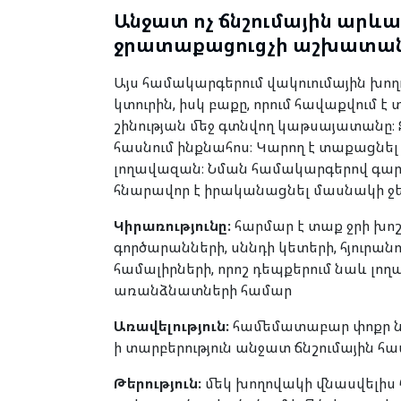
Անջատ ոչ ճնշումային արևա
ջրատաքացուցչի աշխատա
Այս համակարգերում վակուումային խո
կտուրին, իսկ բաքը, որում հավաքվում է
շինության մեջ գտնվող կաթսայատանը։ 
հասնում ինքնահոս։ Կարող է տաքացնե
լողավազան։ Նման համակարգերով գար
հնարավոր է իրականացնել մասնակի ջեռ
Կիրառությունը։
հարմար է տաք ջրի խոշ
գործարանների, սննդի կետերի, հյուրան
համալիրների, որոշ դեպքերում նաև լո
առանձնատների համար
Առավելություն։
համեմատաբար փոքր նե
ի տարբերություն անջատ ճնշումային հ
Թերություն։
մեկ խողովակի վնասվելիս