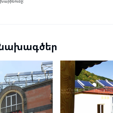
խարինումը։
 նախագծեր