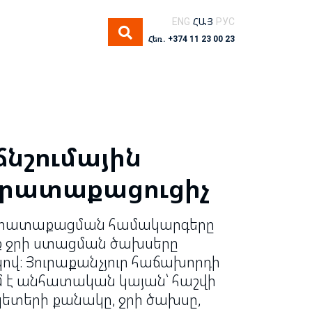
ENG
ՀԱՅ
РУС
Հեռ. +374 11 23 00 23
ճնշումային
ջրատաքացուցիչ
 ջրատաքացման համակարգերը
ք ջրի ստացման ծախսերը
վ։ Յուրաքանչյուր հաճախորդի
 է անհատական կայան՝ հաշվի
ետերի քանակը, ջրի ծախսը,