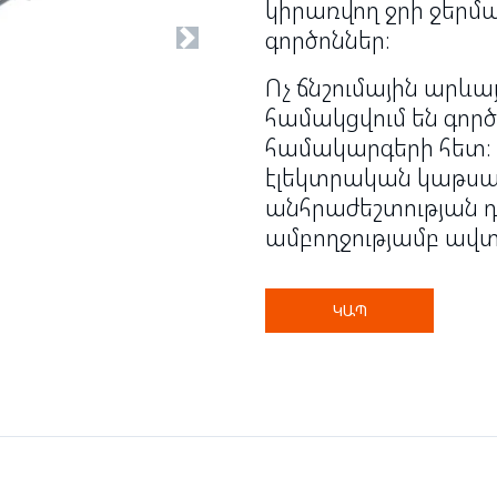
կիրառվող ջրի ջերմ
գործոններ։
Next
Ոչ ճնշումային արև
համակցվում են գո
համակարգերի հետ։ 
էլեկտրական կաթսա
անհրաժեշտության դ
ամբողջությամբ ավ
ԿԱՊ