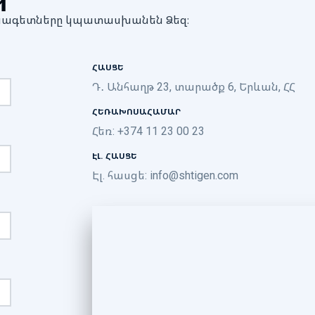
մասնագետները կպատասխանեն Ձեզ։
ՀԱՍՑԵ
Դ․ Անհաղթ 23, տարածք 6, Երևան, ՀՀ
ՀԵՌԱԽՈՍԱՀԱՄԱՐ
Հեռ: +374 11 23 00 23
ԷԼ. ՀԱՍՑԵ
Էլ. հասցե:
info@shtigen.com