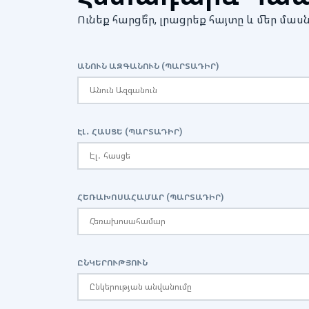
Ունեք հարցե՞ր, լրացրեք հայտը և մեր 
ԱՆՈՒՆ ԱԶԳԱՆՈՒՆ (ՊԱՐՏԱԴԻՐ)
ԷԼ․ ՀԱՍՑԵ (ՊԱՐՏԱԴԻՐ)
ՀԵՌԱԽՈՍԱՀԱՄԱՐ (ՊԱՐՏԱԴԻՐ)
ԸՆԿԵՐՈՒԹՅՈՒՆ