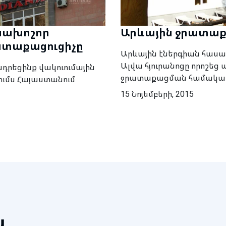
նախոշոր
Արևային ջրատաքա
ատաքացուցիչը
Արևային էներգիան հասավ
Ալվա հյուրանոցը որոշեց 
ադրեցինք վակուումային
ջրատաքացման համակար
ումս Հայաստանում
15 Նոյեմբերի, 2015
պ