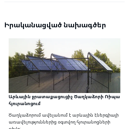
Իրականացված նախագծեր
Արևային ջրատաքացուցիչ Ծաղկաձորի Ռիպա
հյուրանոցում
Ծաղկաձորում ավելանում է արևային էներգիայի
առավելություններից օգտվող հյուրանոցների
թիվը: