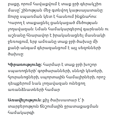
բաքը, որում հավաքվում է տաք ջրի գերակշիռ
մասը՝ շինության մեջ գտնվող կաթսայատանը։
Ջուրը սպառման կետ է հասնում ինքնահոս։
Կարող է տաքացնել ցանկացած մեծության
լողավազան։ Նման համակարգերով գարնանն ու
աշնանը հնարավոր է իրականացնել մասնակի
ջեռուցում, երբ ամռանը տաք ջրի ծախսը մի
քանի անգամ գերազանցում է այլ սեզոնների
ծախսը։
Կիրառությունը։
հարմար է տաք ջրի խոշոր
սպառողների՝ գործարանների, սննդի կետերի,
հյուրանոցների, սպորտային համալիրների, որոշ
դեպքերում նաև լողավազան ունեցող
առանձնատների համար
Առավելություն։
քիչ ծախսատար է՝ ի
տարբերություն ճնշումային ջրատաքացման
համակարգի