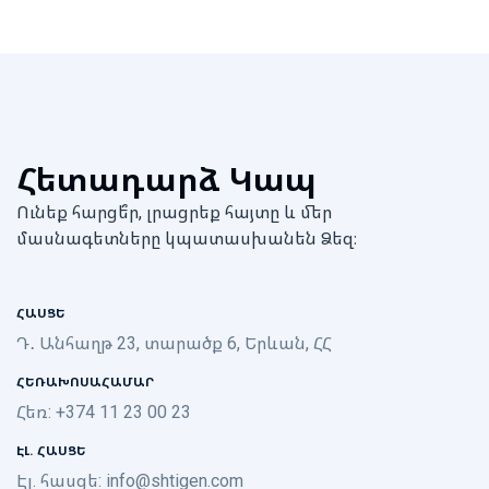
Հետադարձ Կապ
Ունեք հարցե՞ր, լրացրեք հայտը և մեր
մասնագետները կպատասխանեն Ձեզ։
ՀԱՍՑԵ
Դ․ Անհաղթ 23, տարածք 6, Երևան, ՀՀ
ՀԵՌԱԽՈՍԱՀԱՄԱՐ
Հեռ: +374 11 23 00 23
ԷԼ. ՀԱՍՑԵ
Էլ. հասցե:
info@shtigen.com