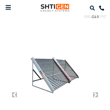
ENG
ՀԱՅ
РУС
Previous
Next