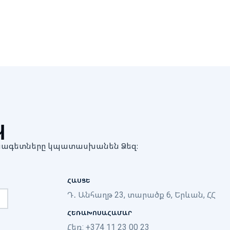
պ
մասնագետները կպատասխանեն Ձեզ։
ՀԱՍՑԵ
Դ․ Անհաղթ 23, տարածք 6, Երևան, ՀՀ
ՀԵՌԱԽՈՍԱՀԱՄԱՐ
Հեռ: +374 11 23 00 23