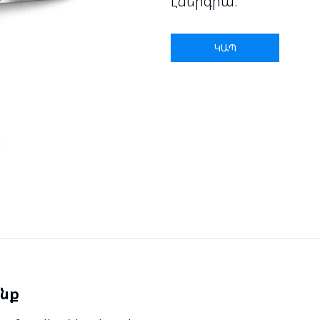
էներգիա։
ԿԱՊ
նք