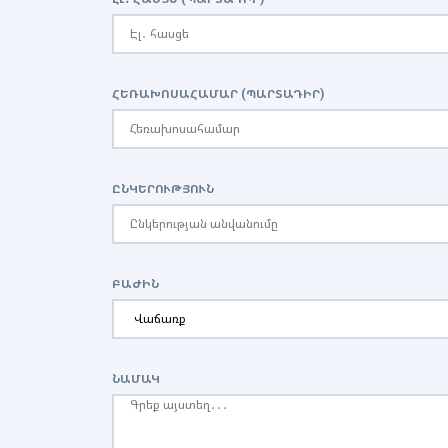
ՀԵՌԱԽՈՍԱՀԱՄԱՐ (ՊԱՐՏԱԴԻՐ)
ԸՆԿԵՐՈՒԹՅՈՒՆ
ԲԱԺԻՆ
ՆԱՄԱԿ