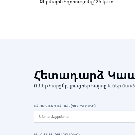
-Ջերմային հզորությունը՝ 25 կՎտ
Հետադարձ Կա
Ունեք հարցե՞ր, լրացրեք հայտը և մեր 
ԱՆՈՒՆ ԱԶԳԱՆՈՒՆ (ՊԱՐՏԱԴԻՐ)
ԷԼ․ ՀԱՍՑԵ (ՊԱՐՏԱԴԻՐ)