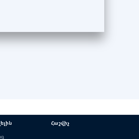
ելին
Հաշվիչ
ոգ