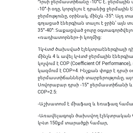
Դրսի ջերմաստիճանը -10°C է․ ջերմային 
-10°-ի օդը, կորզելու է դրանից ջերմային
ջերմությունը, օրինակ, մինչև -35°։ Այդ
գոյացած էներգիան տալու է ջրին՝ այն տ
35°-40°։ Տաքացված ջուրը օգտագործվելո
«ռադիատորներ»-ի կողմից։
1կՎտժ ծախսված էլեկտրաէներգիայի դ
մինչև 4 և ավել կՎտժ ջերմային էներգիա
կոչվում է COP (Coefficient Of Performanc
կազմում է COP=4. Ինչքան փոքր է դրսի օ
ջերմաստիճանների տարբերությունը, այդ
Սովորաբար դրսի -15° ջերմաստիճանի և 
COP=2.5։
-Աշխատում է միաֆազ և եռաֆազ համա
-Առավելագույն ծախսվող էլեկտրական հզո
կՎտ 150քմ տարածքի համար,