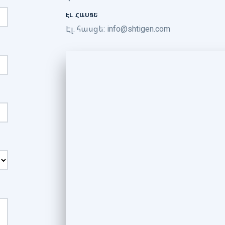
ԷԼ. ՀԱՍՑԵ
Էլ. հասցե:
info@shtigen.com