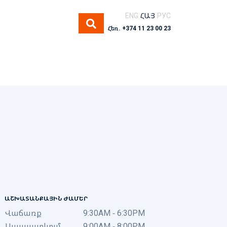
ENG
ՀԱՅ
РУС
Հեռ. +374 11 23 00 23
ԱՇԽԱՏԱՆՔԱՅԻՆ ԺԱՄԵՐ
Վաճառք
9:30AM - 6:30PM
Սպասարկում
9:00AM - 8:00PM