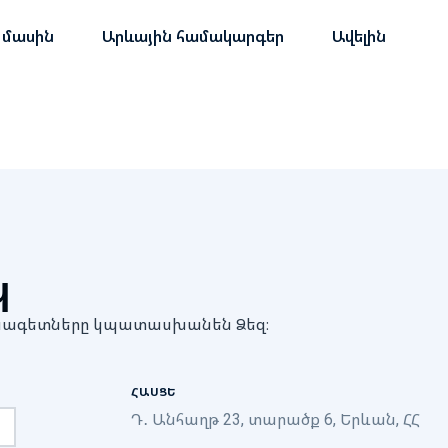
 մասին
Արևային համակարգեր
Ավելին
պ
մասնագետները կպատասխանեն Ձեզ։
ՀԱՍՑԵ
Դ․ Անհաղթ 23, տարածք 6, Երևան, ՀՀ