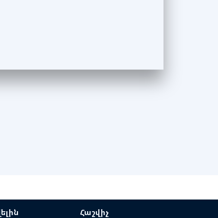
ելին
Հաշվիչ