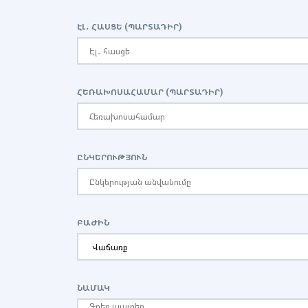
ԷԼ․ ՀԱՍՑԵ (ՊԱՐՏԱԴԻՐ)
ՀԵՌԱԽՈՍԱՀԱՄԱՐ (ՊԱՐՏԱԴԻՐ)
ԸՆԿԵՐՈՒԹՅՈՒՆ
ԲԱԺԻՆ
ՆԱՄԱԿ