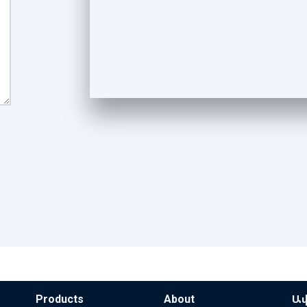
Products
About
Ավ