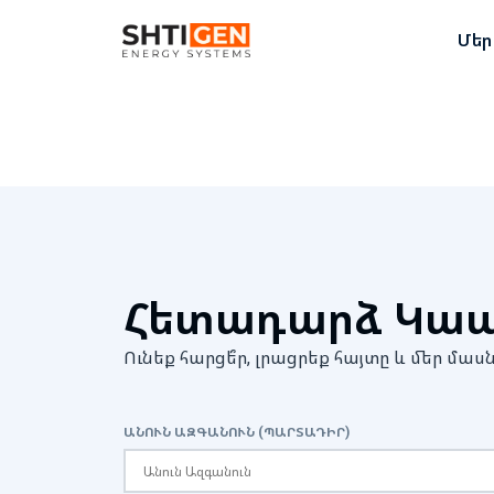
Մեր
Հետադարձ Կա
Ունեք հարցե՞ր, լրացրեք հայտը և մեր 
ԱՆՈՒՆ ԱԶԳԱՆՈՒՆ (ՊԱՐՏԱԴԻՐ)