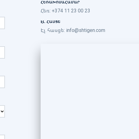
ՀԵՌԱԽՈՍԱՀԱՄԱՐ
Հեռ: +374 11 23 00 23
ԷԼ. ՀԱՍՑԵ
Էլ. հասցե:
info@shtigen.com