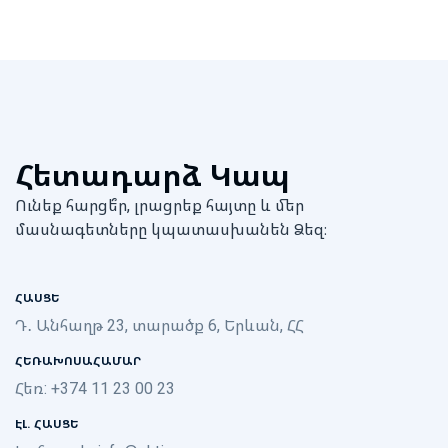
Հետադարձ Կապ
Ունեք հարցե՞ր, լրացրեք հայտը և մեր
մասնագետները կպատասխանեն Ձեզ։
ՀԱՍՑԵ
Դ․ Անհաղթ 23, տարածք 6, Երևան, ՀՀ
ՀԵՌԱԽՈՍԱՀԱՄԱՐ
Հեռ: +374 11 23 00 23
ԷԼ. ՀԱՍՑԵ