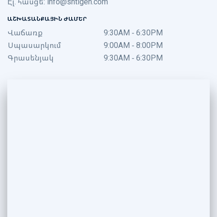
Էլ. հասցե:
info@shtigen.com
ԱՇԽԱՏԱՆՔԱՅԻՆ ԺԱՄԵՐ
Վաճառք
9:30AM - 6:30PM
Սպասարկում
9:00AM - 8:00PM
Գրասենյակ
9:30AM - 6:30PM