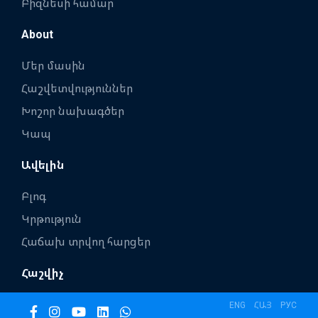
Բիզնեսի համար
About
Մեր մասին
Հաշվետվություններ
Խոշոր նախագծեր
Կապ
Ավելին
Բլոգ
Կրթություն
Հաճախ տրվող հարցեր
Հաշվիչ
ENG
ՀԱՅ
РУС