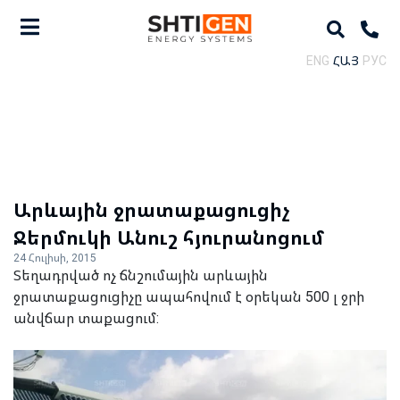
ENG
ՀԱՅ
РУС
Արևային ջրատաքացուցիչ
Ջերմուկի Անուշ հյուրանոցում
24 Հուլիսի, 2015
Տեղադրված ոչ ճնշումային արևային
ջրատաքացուցիչը ապահովում է օրեկան 500 լ ջրի
անվճար տաքացում: