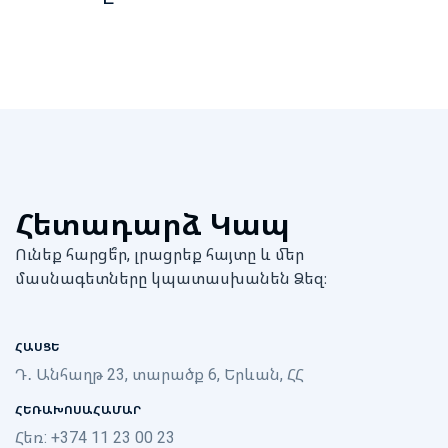
Հետադարձ Կապ
Ունեք հարցե՞ր, լրացրեք հայտը և մեր
մասնագետները կպատասխանեն Ձեզ։
ՀԱՍՑԵ
Դ․ Անհաղթ 23, տարածք 6, Երևան, ՀՀ
ՀԵՌԱԽՈՍԱՀԱՄԱՐ
Հեռ: +374 11 23 00 23