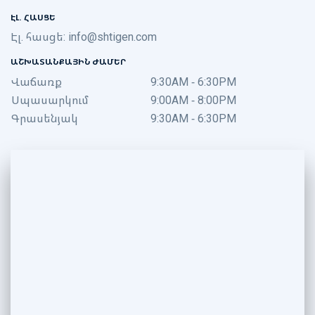
ԷԼ. ՀԱՍՑԵ
Էլ. հասցե:
info@shtigen.com
ԱՇԽԱՏԱՆՔԱՅԻՆ ԺԱՄԵՐ
Վաճառք
9:30AM - 6:30PM
Սպասարկում
9:00AM - 8:00PM
Գրասենյակ
9:30AM - 6:30PM