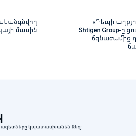
րականգնվող
«Դեպի աղբյու
կայի մասին
Shtigen Group-ը ցո
ճգնաժամից դ
ճ
պ
մասնագետները կպատասխանեն Ձեզ։