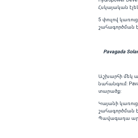
Հսկայական էլե
5 փուլով կառո
շահագործման է
Pavagada Sol
Աշխարհի մեկ ա
նահանգում։ Pava
տարածք։
Կայանի կառուց
շահագործման է 
Պավագադա արևայ