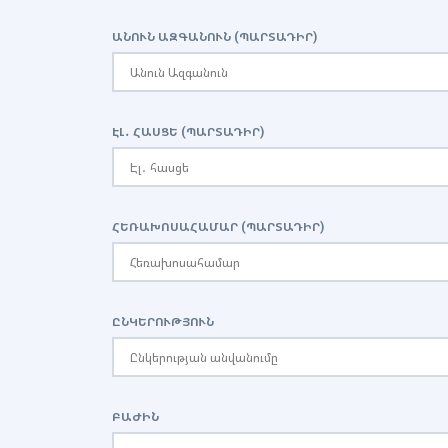
ԱՆՈՒՆ ԱԶԳԱՆՈՒՆ (ՊԱՐՏԱԴԻՐ)
ԷԼ․ ՀԱՍՑԵ (ՊԱՐՏԱԴԻՐ)
ՀԵՌԱԽՈՍԱՀԱՄԱՐ (ՊԱՐՏԱԴԻՐ)
ԸՆԿԵՐՈՒԹՅՈՒՆ
ԲԱԺԻՆ