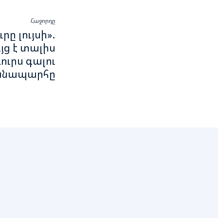
Հաջորդը
րը լույսի»․
ւյց է տալիս
ուրս գալու
անապարհը