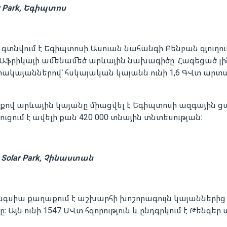
ar Park, Եգիպտոս
ark գտնվում է Եգիպտոսի Ասուան նահանգի Բենբան գյուղու
 Աֆրիկայի ամենամեծ արևային նախագիծը: Հագեցած լին
րակայաններով՝ հսկայական կայանն ունի 1,6 ԳՎտ ար
քով արևային կայանը միացվել է Եգիպտոսի ազգային ց
ւցում է ավելի քան 420 000 տնային տնտեսության:
t Solar Park, Չինաստան
գսիա քաղաքում է աշխարհի խոշորագույն կայաններից մ
rk-ը։ Այն ունի 1547 ՄՎտ հզորություն և ընդգրկում է Թենգ