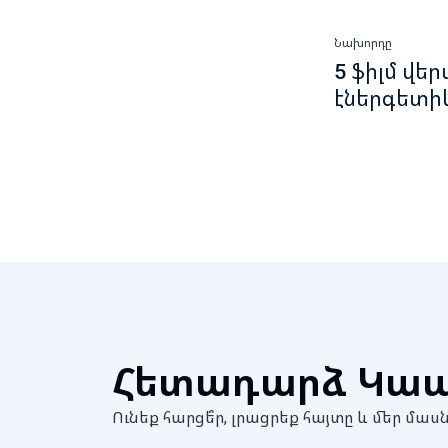
Նախորդը
5 ֆիլմ վե
էներգետի
Հետադարձ Կա
Ունեք հարցե՞ր, լրացրեք հայտը և մեր 