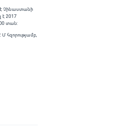
ւմ է Չինաստանի
 է 2017
00 տան:
62 Մ հզորությամբ,