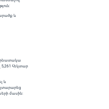
յուն:
տարածք և
Կարնատակա
վ 5,261 հեկտար
լ և
հայտարարեց
ների մասին։