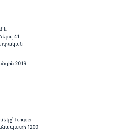
մ և
ելով 41
տադրական
անցին 2019
եկը՝ Tengger
եր անապատի 1200