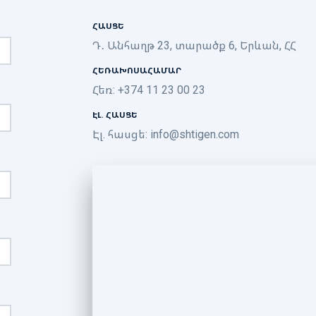
ՀԱՍՑԵ
Դ․ Անհաղթ 23, տարածք 6, Երևան, ՀՀ
ՀԵՌԱԽՈՍԱՀԱՄԱՐ
Հեռ: +374 11 23 00 23
ԷԼ. ՀԱՍՑԵ
Էլ. հասցե:
info@shtigen.com