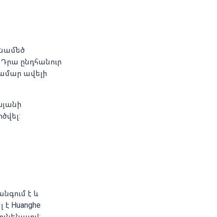
ենամեծ
 Դրա ընդհանուր
համար ավելի
այանի
ծվել:
անգում է և
 է Huanghe
 ունենալով: