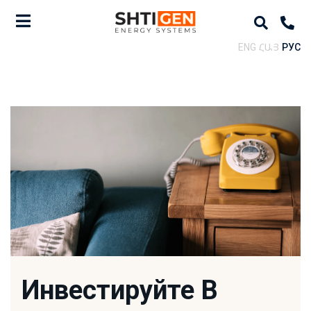
ENG
ՀԱՅ
РУС
Инвестируйте В