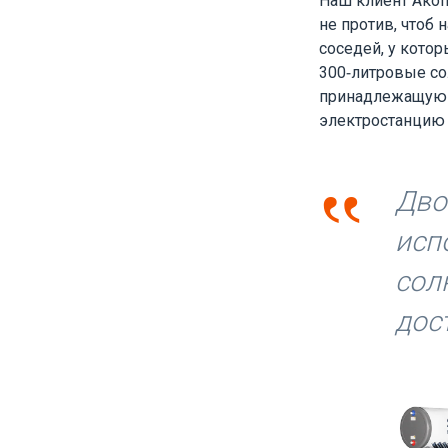
Наш клиент Акоп
не против, чтоб
соседей, у кото
300-литровые со
принадлежащую Д
электростанцию 
‟
Дво
исп
сол
дос