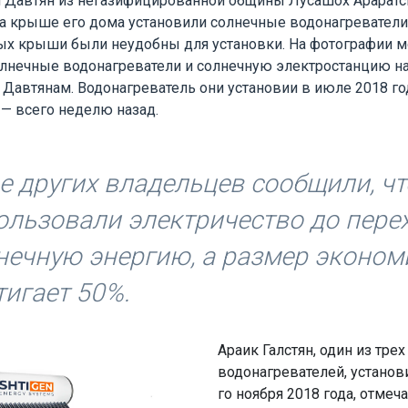
 Давтян из негазифицированной общины Лусашох Араратс
 на крыше его дома установили солнечные водонагреватели
рых крыши были неудобны для установки. На фотографии м
лнечные водонагреватели и солнечную электростанцию на
автянам. Водонагреватель они установии в июле 2018 год
— всего неделю назад.
е других владельцев сообщили, чт
ользовали электричество до пере
нечную энергию, а размер эконом
тигает 50%.
Араик Галстян, один из тре
водонагревателей, установ
го ноября 2018 года, отмеча