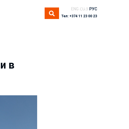
ENG
ՀԱՅ
РУС
Тел: +374 11 23 00 23
и в