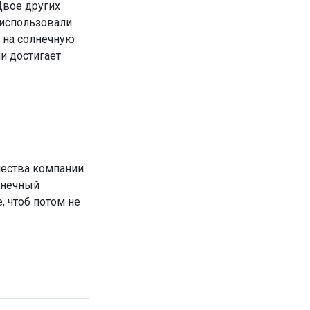
Двое других
 использовали
 на солнечную
и достигает
чества компании
лнечный
, чтоб потом не