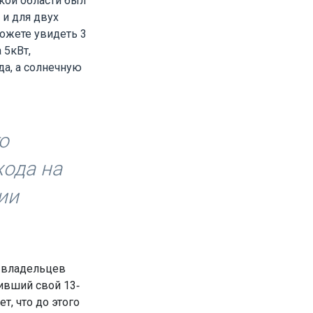
кой области был
 и для двух
ожете увидеть 3
 5кВт,
а, а солнечную
о
хода на
ии
х владельцев
ивший свой 13-
ет, что до этого